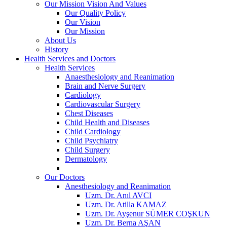
Our Mission Vision And Values
Our Quality Policy
Our Vision
Our Mission
About Us
History
Health Services and Doctors
Health Services
Anaesthesiology and Reanimation
Brain and Nerve Surgery
Cardiology
Cardiovascular Surgery
Chest Diseases
Child Health and Diseases
Child Cardiology
Child Psychiatry
Child Surgery
Dermatology
Our Doctors
Anesthesiology and Reanimation
Uzm. Dr. Anıl AVCI
Uzm. Dr. Atilla KAMAZ
Uzm. Dr. Ayşenur SÜMER COŞKUN
Uzm. Dr. Berna AŞAN