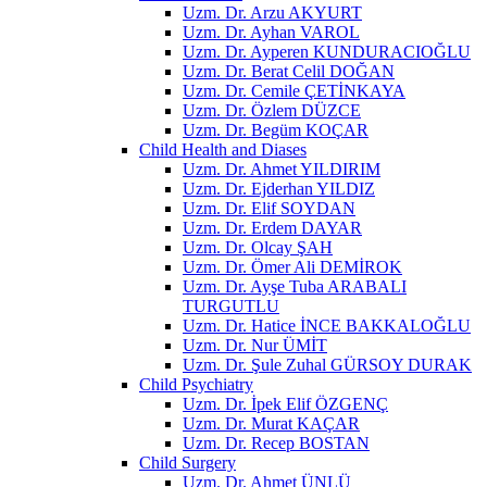
Uzm. Dr. Arzu AKYURT
Uzm. Dr. Ayhan VAROL
Uzm. Dr. Ayperen KUNDURACIOĞLU
Uzm. Dr. Berat Celil DOĞAN
Uzm. Dr. Cemile ÇETİNKAYA
Uzm. Dr. Özlem DÜZCE
Uzm. Dr. Begüm KOÇAR
Child Health and Diases
Uzm. Dr. Ahmet YILDIRIM
Uzm. Dr. Ejderhan YILDIZ
Uzm. Dr. Elif SOYDAN
Uzm. Dr. Erdem DAYAR
Uzm. Dr. Olcay ŞAH
Uzm. Dr. Ömer Ali DEMİROK
Uzm. Dr. Ayşe Tuba ARABALI
TURGUTLU
Uzm. Dr. Hatice İNCE BAKKALOĞLU
Uzm. Dr. Nur ÜMİT
Uzm. Dr. Şule Zuhal GÜRSOY DURAK
Child Psychiatry
Uzm. Dr. İpek Elif ÖZGENÇ
Uzm. Dr. Murat KAÇAR
Uzm. Dr. Recep BOSTAN
Child Surgery
Uzm. Dr. Ahmet ÜNLÜ