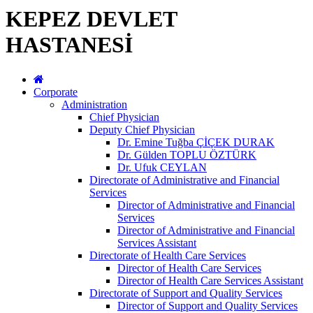
KEPEZ DEVLET
HASTANESİ
Corporate
Administration
Chief Physician
Deputy Chief Physician
Dr. Emine Tuğba ÇİÇEK DURAK
Dr. Gülden TOPLU ÖZTÜRK
Dr. Ufuk CEYLAN
Directorate of Administrative and Financial
Services
Director of Administrative and Financial
Services
Director of Administrative and Financial
Services Assistant
Directorate of Health Care Services
Director of Health Care Services
Director of Health Care Services Assistant
Directorate of Support and Quality Services
Director of Support and Quality Services