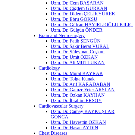
Uzm. Dr. Cem BAŞARAN
Uzm. Dr. Çiğdem GÜRKAN
Uzm. Dr. Didem ÇELİKYÜREK
Uzm. Dr. Ebru GÖKSU
Uzm. Dr. Gülcan HAYIRLIOĞLU KILIÇ
Uzm. Dr. Gülgün ÖNDER
Brain and Neurosurgery
Uzm. Dr. Fatih ŞENGÜN
Uzm. Dr. Şakir Berat VURAL
Uzm. Dr. Süleyman Coşkun
Uzm. Dr. Ümit ÖZKAN
Uzm. Dr. Ali MUTLUKAN
Cardiology
Uzm. Dr. Murat BAYRAK
Uzm. Dr. Tolga Kunak
Uzm. Dr. Arif KARADABAN
Uzm. Dr. Gamze Yeter ARSLAN
Uzm. Dr. Özkan KAYHAN
Uzm. Dr. İbrahim ERSOY
Cardiovascular Surgery
Uzm. Dr. Çamay BAYKUŞLAR
GONCA
Uzm. Dr. Hayrettin ÖZKAN
Uzm. Dr. Hasan AYDIN
Chest Diseases