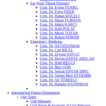
Ear Nose Throat Diseases
Uzm. Dr. Evrim YENİEL
Uzm. Dr. Fulya EKER
Uzm. Dr. Hakan KÖLELİ
Uzm. Dr. Murat TURHAN
Uzm. Dr. Şükrü KARCI
Uzm. Dr. Halil POLAT
Uzm. Dr. Mesut TOZAR
Uzm. Dr. Rahmi DÖKER
Emergency Medicine
Uzm. Dr. Ali ÖZDAMAR
Uzm. Dr. Can BİLAL
Uzm. Dr. Zeynep YAVUZ
Uzm. Dr. Duygu KEFAL ARSLAN
Uzm. Dr. Halil BEGGİ
Uzm. Dr. İlker GÖK
Uzm. Dr. Selcan ENVER DİNÇ
Uzm. Dr. Ahmet Mert AYDEMİR
Uzm. Dr. Ali TÜRKELİ
Uzm. Dr. Bahadır DANIŞMAN
International Patient Department
Our Team
Unit Manager
Unit Nurse & Assistant of Unit Manager