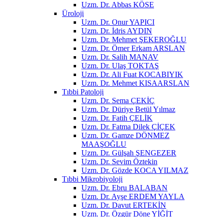
Uzm. Dr. Abbas KÖSE
Üroloji
Uzm. Dr. Onur YAPICI
Uzm. Dr. İdris AYDIN
Uzm. Dr. Mehmet ŞEKEROĞLU
Uzm. Dr. Ömer Erkam ARSLAN
Uzm. Dr. Salih MANAV
Uzm. Dr. Ulaş TOKTAŞ
Uzm. Dr. Ali Fuat KOCABIYIK
Uzm. Dr. Mehmet KISAARSLAN
Tıbbi Patoloji
Uzm. Dr. Sema ÇEKİÇ
Uzm. Dr. Düriye Betül Yılmaz
Uzm. Dr. Fatih ÇELİK
Uzm. Dr. Fatma Dilek ÇİÇEK
Uzm. Dr. Gamze DÖNMEZ
MAAŞOĞLU
Uzm. Dr. Gülşah ŞENGEZER
Uzm. Dr. Sevim Öztekin
Uzm. Dr. Gözde KOCA YILMAZ
Tıbbi Mikrobiyoloji
Uzm. Dr. Ebru BALABAN
Uzm. Dr. Ayşe ERDEM YAYLA
Uzm. Dr. Davut ERTEKİN
Uzm. Dr. Özgür Döne YİĞİT