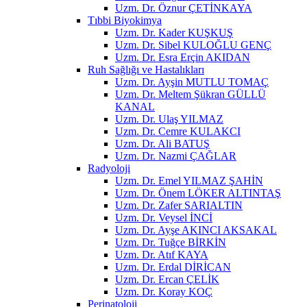
Uzm. Dr. Öznur ÇETİNKAYA
Tıbbi Biyokimya
Uzm. Dr. Kader KUŞKUŞ
Uzm. Dr. Sibel KULOĞLU GENÇ
Uzm. Dr. Esra Erçin AKIDAN
Ruh Sağlığı ve Hastalıkları
Uzm. Dr. Ayşin MUTLU TOMAÇ
Uzm. Dr. Meltem Şükran GÜLLÜ
KANAL
Uzm. Dr. Ulaş YILMAZ
Uzm. Dr. Cemre KULAKCI
Uzm. Dr. Ali BATUŞ
Uzm. Dr. Nazmi ÇAĞLAR
Radyoloji
Uzm. Dr. Emel YILMAZ ŞAHİN
Uzm. Dr. Önem LÖKER ALTINTAŞ
Uzm. Dr. Zafer SARIALTIN
Uzm. Dr. Veysel İNCİ
Uzm. Dr. Ayşe AKINCI AKSAKAL
Uzm. Dr. Tuğçe BİRKİN
Uzm. Dr. Atıf KAYA
Uzm. Dr. Erdal DİRİCAN
Uzm. Dr. Ercan ÇELİK
Uzm. Dr. Koray KOÇ
Perinatoloji