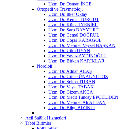
Uzm. Dr. Osman İNCE
Ortopedi ve Travmatoloji
Uzm. Dr. İlker Oktay
Uzm. Dr. Kemal TURGUT
Uzm. Dr. Kürşad YENİEL
Uzm. Dr. Sarp BAYYURT
Uzm. Dr. Cemal DOĞRUL
Uzm. Dr. Coşar KARAGÖL
Uzm. Dr. Mehmet Veysel BAŞKAN
Uzm. Dr. Utku UYAN
Uzm. Dr. Yavuz AYDINOĞLU
Uzm. Dr. Birkan KARIKLAR
Nöroloji
Uzm. Dr. Adnan ALAŞ
Uzm. Dr. Gülce ÜNAL YILDIZ
Uzm. Dr. Selma TURAN
Uzm. Dr. Veysi TABAK
Uzm. Dr. Gizem AKÇA
Uzm. Dr. Mecit Tuncay EPÇELİDEN
Uzm. Dr. Mehmet Ali ALDAN
Uzm. Dr. Bilge BIYIKLI
Acil Sağlık Hizmetleri
Tıbbi Birimler
Polklinikler