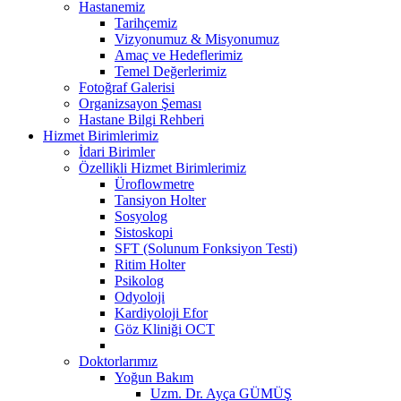
Hastanemiz
Tarihçemiz
Vizyonumuz & Misyonumuz
Amaç ve Hedeflerimiz
Temel Değerlerimiz
Fotoğraf Galerisi
Organizsayon Şeması
Hastane Bilgi Rehberi
Hizmet Birimlerimiz
İdari Birimler
Özellikli Hizmet Birimlerimiz
Üroflowmetre
Tansiyon Holter
Sosyolog
Sistoskopi
SFT (Solunum Fonksiyon Testi)
Ritim Holter
Psikolog
Odyoloji
Kardiyoloji Efor
Göz Kliniği OCT
Doktorlarımız
Yoğun Bakım
Uzm. Dr. Ayça GÜMÜŞ