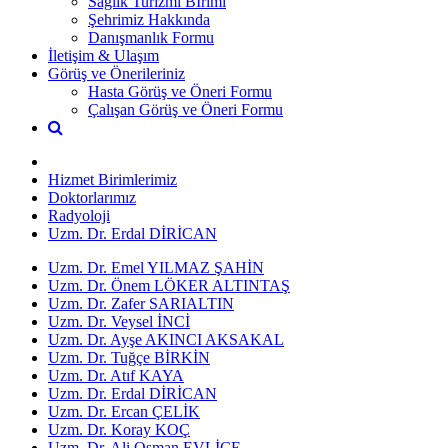
Sağlık Turizmi Bİrimi
Şehrimiz Hakkında
Danışmanlık Formu
İletişim & Ulaşım
Görüş ve Önerileriniz
Hasta Görüş ve Öneri Formu
Çalışan Görüş ve Öneri Formu
Hizmet Birimlerimiz
Doktorlarımız
Radyoloji
Uzm. Dr. Erdal DİRİCAN
Uzm. Dr. Emel YILMAZ ŞAHİN
Uzm. Dr. Önem LÖKER ALTINTAŞ
Uzm. Dr. Zafer SARIALTIN
Uzm. Dr. Veysel İNCİ
Uzm. Dr. Ayşe AKINCI AKSAKAL
Uzm. Dr. Tuğçe BİRKİN
Uzm. Dr. Atıf KAYA
Uzm. Dr. Erdal DİRİCAN
Uzm. Dr. Ercan ÇELİK
Uzm. Dr. Koray KOÇ
Uzm. Dr. Ali Osman EVLİCE