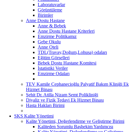
Laboratuvarlar
Görüntüleme
Birimler
Anne Dostu Hastane
Anne & Bebek
Anne Dostu Hastane Kriterleri
Emzirme Politikamız
Gebe Okulu
Anne Oteli
TDL(Travay,Doğum,Lohusa) odaları
Eğitim Görselleri
Bebek Dostu Hastane Komitesi
İstatistiki Veriler
Emzirme Odaları
TEV Kamile Cephanecioğlu Palyatif Bakım Kliniği Ek
Hizmet Binası
Şehit Dr. Atilla Nizam Semt Polikliniği
Diyaliz ve Fizik Tedavi Ek Hizmet Binası
Hasta Hakları Birimi
SKS Kalite Yönetimi
Kalite Yönetimi, Değerlendirme ve Geliştirme Birimi
Kaliteden Sorumlu Başhekim Yardımcısı
Kalite Yönetimi, Değerlendirme ve Geliştirme