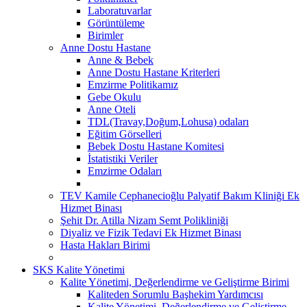
Laboratuvarlar
Görüntüleme
Birimler
Anne Dostu Hastane
Anne & Bebek
Anne Dostu Hastane Kriterleri
Emzirme Politikamız
Gebe Okulu
Anne Oteli
TDL(Travay,Doğum,Lohusa) odaları
Eğitim Görselleri
Bebek Dostu Hastane Komitesi
İstatistiki Veriler
Emzirme Odaları
TEV Kamile Cephanecioğlu Palyatif Bakım Kliniği Ek
Hizmet Binası
Şehit Dr. Atilla Nizam Semt Polikliniği
Diyaliz ve Fizik Tedavi Ek Hizmet Binası
Hasta Hakları Birimi
SKS Kalite Yönetimi
Kalite Yönetimi, Değerlendirme ve Geliştirme Birimi
Kaliteden Sorumlu Başhekim Yardımcısı
Kalite Yönetimi, Değerlendirme ve Geliştirme