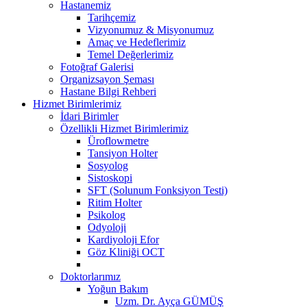
Hastanemiz
Tarihçemiz
Vizyonumuz & Misyonumuz
Amaç ve Hedeflerimiz
Temel Değerlerimiz
Fotoğraf Galerisi
Organizsayon Şeması
Hastane Bilgi Rehberi
Hizmet Birimlerimiz
İdari Birimler
Özellikli Hizmet Birimlerimiz
Üroflowmetre
Tansiyon Holter
Sosyolog
Sistoskopi
SFT (Solunum Fonksiyon Testi)
Ritim Holter
Psikolog
Odyoloji
Kardiyoloji Efor
Göz Kliniği OCT
Doktorlarımız
Yoğun Bakım
Uzm. Dr. Ayça GÜMÜŞ