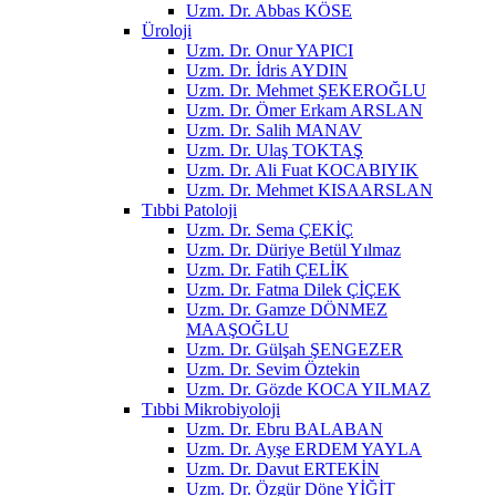
Uzm. Dr. Abbas KÖSE
Üroloji
Uzm. Dr. Onur YAPICI
Uzm. Dr. İdris AYDIN
Uzm. Dr. Mehmet ŞEKEROĞLU
Uzm. Dr. Ömer Erkam ARSLAN
Uzm. Dr. Salih MANAV
Uzm. Dr. Ulaş TOKTAŞ
Uzm. Dr. Ali Fuat KOCABIYIK
Uzm. Dr. Mehmet KISAARSLAN
Tıbbi Patoloji
Uzm. Dr. Sema ÇEKİÇ
Uzm. Dr. Düriye Betül Yılmaz
Uzm. Dr. Fatih ÇELİK
Uzm. Dr. Fatma Dilek ÇİÇEK
Uzm. Dr. Gamze DÖNMEZ
MAAŞOĞLU
Uzm. Dr. Gülşah ŞENGEZER
Uzm. Dr. Sevim Öztekin
Uzm. Dr. Gözde KOCA YILMAZ
Tıbbi Mikrobiyoloji
Uzm. Dr. Ebru BALABAN
Uzm. Dr. Ayşe ERDEM YAYLA
Uzm. Dr. Davut ERTEKİN
Uzm. Dr. Özgür Döne YİĞİT