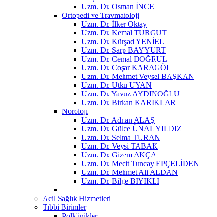
Uzm. Dr. Osman İNCE
Ortopedi ve Travmatoloji
Uzm. Dr. İlker Oktay
Uzm. Dr. Kemal TURGUT
Uzm. Dr. Kürşad YENİEL
Uzm. Dr. Sarp BAYYURT
Uzm. Dr. Cemal DOĞRUL
Uzm. Dr. Coşar KARAGÖL
Uzm. Dr. Mehmet Veysel BAŞKAN
Uzm. Dr. Utku UYAN
Uzm. Dr. Yavuz AYDINOĞLU
Uzm. Dr. Birkan KARIKLAR
Nöroloji
Uzm. Dr. Adnan ALAŞ
Uzm. Dr. Gülce ÜNAL YILDIZ
Uzm. Dr. Selma TURAN
Uzm. Dr. Veysi TABAK
Uzm. Dr. Gizem AKÇA
Uzm. Dr. Mecit Tuncay EPÇELİDEN
Uzm. Dr. Mehmet Ali ALDAN
Uzm. Dr. Bilge BIYIKLI
Acil Sağlık Hizmetleri
Tıbbi Birimler
Polklinikler