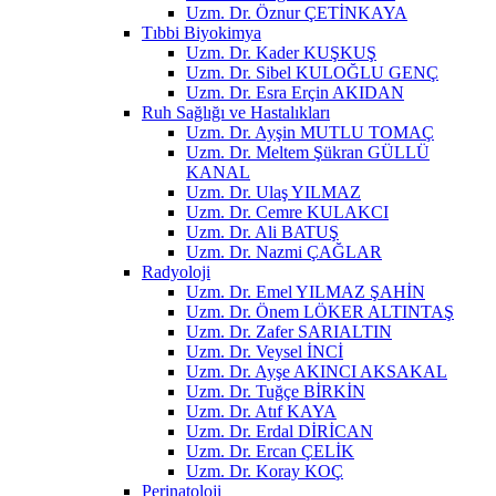
Uzm. Dr. Öznur ÇETİNKAYA
Tıbbi Biyokimya
Uzm. Dr. Kader KUŞKUŞ
Uzm. Dr. Sibel KULOĞLU GENÇ
Uzm. Dr. Esra Erçin AKIDAN
Ruh Sağlığı ve Hastalıkları
Uzm. Dr. Ayşin MUTLU TOMAÇ
Uzm. Dr. Meltem Şükran GÜLLÜ
KANAL
Uzm. Dr. Ulaş YILMAZ
Uzm. Dr. Cemre KULAKCI
Uzm. Dr. Ali BATUŞ
Uzm. Dr. Nazmi ÇAĞLAR
Radyoloji
Uzm. Dr. Emel YILMAZ ŞAHİN
Uzm. Dr. Önem LÖKER ALTINTAŞ
Uzm. Dr. Zafer SARIALTIN
Uzm. Dr. Veysel İNCİ
Uzm. Dr. Ayşe AKINCI AKSAKAL
Uzm. Dr. Tuğçe BİRKİN
Uzm. Dr. Atıf KAYA
Uzm. Dr. Erdal DİRİCAN
Uzm. Dr. Ercan ÇELİK
Uzm. Dr. Koray KOÇ
Perinatoloji