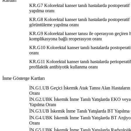
Kartları
KR.G7 Kolorektal kanser tanılı hastalarda postoperatif
yapılma oranı
KR.G8 Kolorektal kanser tanılı hastalarda postoperati
görüntüleme yapılma oranı
KR.G9 Kolorektal kanser tanısı ile operasyon geçiren h
komplikasyona bağlı reoperasyon oranı
KR.G10 Kolorektal kanser tanılı hastalarda postoperatif
oranı
KR.G11 Kolorektal kanser tanılı hastalarda perioperat
profilaktik antibiyotik kullanma oranı
İnme Gösterge Kartları
İN.G1.UB Geçici İskemik Atak Tanısı Alan Hastaların
Oranı
İN.G2.UBK İskemik İnme Tanılı Yatışlarda EKO veya
Yapılma Oranı
İN.G3.UB İskemik İnme Tanılı Yatışlarda BT Yapılma
İN.G4.UBK İskemik İnme Tanılı Yatışlarda BT Anjiyo
Oranı
İN.G5.UBK İskemik İnme Tanılı Yatışlarda Radyoloji