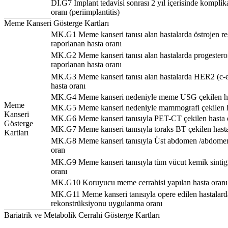
Dİ.G7 İmplant tedavisi sonrası 2 yıl içerisinde kompli
oranı (periimplantitis)
Meme Kanseri Gösterge Kartları
MK.G1 Meme kanseri tanısı alan hastalarda östrojen re
raporlanan hasta oranı
MK.G2 Meme kanseri tanısı alan hastalarda progestero
raporlanan hasta oranı
MK.G3 Meme kanseri tanısı alan hastalarda HER2 (c-
hasta oranı
MK.G4 Meme kanseri nedeniyle meme USG çekilen ha
Meme
MK.G5 Meme kanseri nedeniyle mammografi çekilen h
Kanseri
MK.G6 Meme kanseri tanısıyla PET-CT çekilen hasta 
Gösterge
MK.G7 Meme kanseri tanısıyla toraks BT çekilen hasta
Kartları
MK.G8 Meme kanseri tanısıyla Üst abdomen /abdomen
oran
MK.G9 Meme kanseri tanısıyla tüm vücut kemik sintigra
oranı
MK.G10 Koruyucu meme cerrahisi yapılan hasta oranı
MK.G11 Meme kanseri tanısıyla opere edilen hastala
rekonstrüksiyonu uygulanma oranı
Bariatrik ve Metabolik Cerrahi Gösterge Kartları