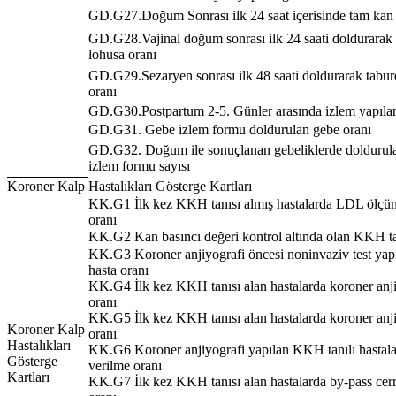
GD.G27.Doğum Sonrası ilk 24 saat içerisinde tam kan 
GD.G28.Vajinal doğum sonrası ilk 24 saati doldurarak 
lohusa oranı
GD.G29.Sezaryen sonrası ilk 48 saati doldurarak tabur
oranı
GD.G30.Postpartum 2-5. Günler arasında izlem yapılan
GD.G31. Gebe izlem formu doldurulan gebe oranı
GD.G32. Doğum ile sonuçlanan gebeliklerde doldurul
izlem formu sayısı
Koroner Kalp Hastalıkları Gösterge Kartları
KK.G1 İlk kez KKH tanısı almış hastalarda LDL ölçüm
oranı
KK.G2 Kan basıncı değeri kontrol altında olan KKH tan
KK.G3 Koroner anjiyografi öncesi noninvaziv test yap
hasta oranı
KK.G4 İlk kez KKH tanısı alan hastalarda koroner anj
oranı
KK.G5 İlk kez KKH tanısı alan hastalarda koroner anji
Koroner Kalp
oranı
Hastalıkları
KK.G6 Koroner anjiyografi yapılan KKH tanılı hastala
Gösterge
verilme oranı
Kartları
KK.G7 İlk kez KKH tanısı alan hastalarda by-pass cer