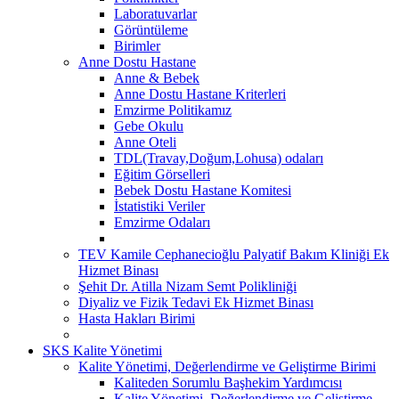
Laboratuvarlar
Görüntüleme
Birimler
Anne Dostu Hastane
Anne & Bebek
Anne Dostu Hastane Kriterleri
Emzirme Politikamız
Gebe Okulu
Anne Oteli
TDL(Travay,Doğum,Lohusa) odaları
Eğitim Görselleri
Bebek Dostu Hastane Komitesi
İstatistiki Veriler
Emzirme Odaları
TEV Kamile Cephanecioğlu Palyatif Bakım Kliniği Ek
Hizmet Binası
Şehit Dr. Atilla Nizam Semt Polikliniği
Diyaliz ve Fizik Tedavi Ek Hizmet Binası
Hasta Hakları Birimi
SKS Kalite Yönetimi
Kalite Yönetimi, Değerlendirme ve Geliştirme Birimi
Kaliteden Sorumlu Başhekim Yardımcısı
Kalite Yönetimi, Değerlendirme ve Geliştirme