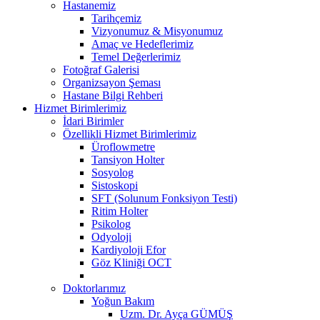
Hastanemiz
Tarihçemiz
Vizyonumuz & Misyonumuz
Amaç ve Hedeflerimiz
Temel Değerlerimiz
Fotoğraf Galerisi
Organizsayon Şeması
Hastane Bilgi Rehberi
Hizmet Birimlerimiz
İdari Birimler
Özellikli Hizmet Birimlerimiz
Üroflowmetre
Tansiyon Holter
Sosyolog
Sistoskopi
SFT (Solunum Fonksiyon Testi)
Ritim Holter
Psikolog
Odyoloji
Kardiyoloji Efor
Göz Kliniği OCT
Doktorlarımız
Yoğun Bakım
Uzm. Dr. Ayça GÜMÜŞ