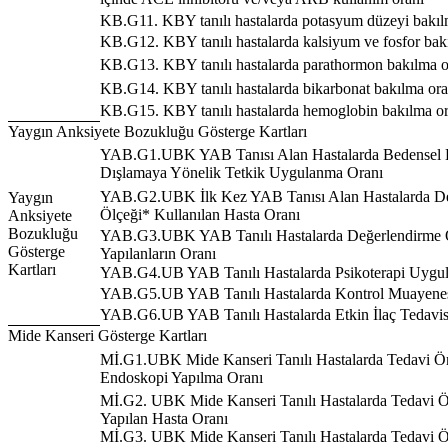
KB.G11. KBY tanılı hastalarda potasyum düzeyi bakıl
KB.G12. KBY tanılı hastalarda kalsiyum ve fosfor bak
KB.G13. KBY tanılı hastalarda parathormon bakılma o
KB.G14. KBY tanılı hastalarda bikarbonat bakılma ora
KB.G15. KBY tanılı hastalarda hemoglobin bakılma or
Yaygın Anksiyete Bozukluğu Gösterge Kartları
YAB.G1.UBK YAB Tanısı Alan Hastalarda Bedensel Ha
Dışlamaya Yönelik Tetkik Uygulanma Oranı
YAB.G2.UBK İlk Kez YAB Tanısı Alan Hastalarda D
Yaygın
Ölçeği* Kullanılan Hasta Oranı
Anksiyete
Bozukluğu
YAB.G3.UBK YAB Tanılı Hastalarda Değerlendirme Öl
Gösterge
Yapılanların Oranı
Kartları
YAB.G4.UB YAB Tanılı Hastalarda Psikoterapi Uygu
YAB.G5.UB YAB Tanılı Hastalarda Kontrol Muayenes
YAB.G6.UB YAB Tanılı Hastalarda Etkin İlaç Tedavi
Mide Kanseri Gösterge Kartları
Mİ.G1.UBK Mide Kanseri Tanılı Hastalarda Tedavi Ö
Endoskopi Yapılma Oranı
Mİ.G2. UBK Mide Kanseri Tanılı Hastalarda Tedavi Ö
Yapılan Hasta Oranı
Mİ.G3. UBK Mide Kanseri Tanılı Hastalarda Tedavi 