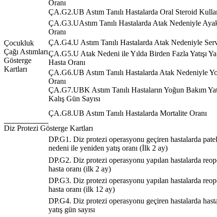
Oranı
ÇA.G2.UB Astım Tanılı Hastalarda Oral Steroid Kull
ÇA.G3.UAstım Tanılı Hastalarda Atak Nedeniyle Aya
Oranı
ÇA.G4.U Astım Tanılı Hastalarda Atak Nedeniyle Serv
Çocukluk
Çağı Astımları
ÇA.G5.U Atak Nedeni ile Yılda Birden Fazla Yatışı Yap
Gösterge
Hasta Oranı
Kartları
ÇA.G6.UB Astım Tanılı Hastalarda Atak Nedeniyle Y
Oranı
ÇA.G7.UBK Astım Tanılı Hastaların Yoğun Bakım Yatı
Kalış Gün Sayısı
ÇA.G8.UB Astım Tanılı Hastalarda Mortalite Oranı
Diz Protezi Gösterge Kartları
DP.G1. Diz protezi operasyonu geçiren hastalarda pate
nedeni ile yeniden yatış oranı (İlk 2 ay)
DP.G2. Diz protezi operasyonu yapılan hastalarda reop
hasta oranı (ilk 2 ay)
DP.G3. Diz protezi operasyonu yapılan hastalarda reop
hasta oranı (ilk 12 ay)
DP.G4. Diz protezi operasyonu geçiren hastalarda hast
yatış gün sayısı