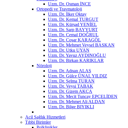
Uzm. Dr. Osman İNCE
Ortopedi ve Travmatoloji
Uzm. Dr. İlker Oktay
Uzm. Dr. Kemal TURGUT
Uzm. Dr. Kürşad YENİEL
Uzm. Dr. Sarp BAYYURT
Uzm. Dr. Cemal DOĞRUL
Uzm. Dr. Coşar KARAGÖL
Uzm. Dr. Mehmet Veysel BAŞKAN
Uzm. Dr. Utku UYAN
Uzm. Dr. Yavuz AYDINOĞLU
Uzm. Dr. Birkan KARIKLAR
Nöroloji
Uzm. Dr. Adnan ALAŞ
Uzm. Dr. Gülce ÜNAL YILDIZ
Uzm. Dr. Selma TURAN
Uzm. Dr. Veysi TABAK
Uzm. Dr. Gizem AKÇA
Uzm. Dr. Mecit Tuncay EPÇELİDEN
Uzm. Dr. Mehmet Ali ALDAN
Uzm. Dr. Bilge BIYIKLI
Acil Sağlık Hizmetleri
Tıbbi Birimler
Polklinikler