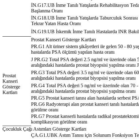
İN.G17.UB İnme Tanılı Yatışlarda Rehabilitasyon Ted
Başlanma Oranı
İN.G18.UB İnme Tanılı Yatışlarda Taburculuk Sonrası 
Tekrar Yatan Hasta Oranı
İN.G19.UB İskemik İnme Tanılı Hastalarda INR Bakı
Prostat Kanseri Gösterge Kartları
PR.G1 Alt üriner sistem şikâyetleri ile gelen 50 - 80 ya
hastalarda PSA ölçümü yapılan hasta oranı
J PR.G2 Total PSA değeri 2.5 ng/ml ve üzerinde olan 5
aralığındaki hastalarda prostat biyopsisi yapılma oranı J
PR.G3 Total PSA değeri 3.5 ng/ml ve üzerinde olan 60
Prostat
aralığındaki hastalarda prostat biyopsisi yapılma oranı
Kanseri
PR.G4 Total PSA değeri 5 ng/ml ve üzerinde olan 70 -
Gösterge
aralığındaki hastalarda prostat biyopsisi yapılma oranı
Kartları
PR.G5 Prostat kanseri tanısı alan hastalarda serbest P
PR.G6 Radyoterapi alan prostat kanseri tanılı hastala
görülme oranı
PR.G7 Prostat kanserli hastalarda radikal prostatektomi
komplikasyon görülme oranı
Çocukluk Çağı Astımları Gösterge Kartları
ÇA.G1.UBK Astım Tanısı için Solunum Fonksiyon Tes