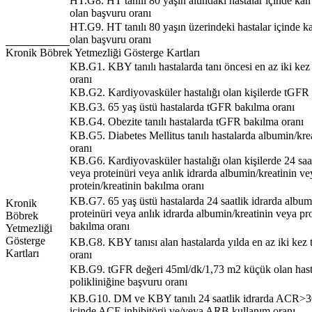
HT.G8. HT tanılı 80 yaşın altındaki hastalar içinde ka
olan başvuru oranı
HT.G9. HT tanılı 80 yaşın üzerindeki hastalar içinde k
olan başvuru oranı
Kronik Böbrek Yetmezliği Gösterge Kartları
KB.G1. KBY tanılı hastalarda tanı öncesi en az iki ke
oranı
KB.G2. Kardiyovasküler hastalığı olan kişilerde tGFR
KB.G3. 65 yaş üstü hastalarda tGFR bakılma oranı
KB.G4. Obezite tanılı hastalarda tGFR bakılma oranı
KB.G5. Diabetes Mellitus tanılı hastalarda albumin/kre
oranı
KB.G6. Kardiyovasküler hastalığı olan kişilerde 24 saa
veya proteinüri veya anlık idrarda albumin/kreatinin ve
protein/kreatinin bakılma oranı
KB.G7. 65 yaş üstü hastalarda 24 saatlik idrarda albu
Kronik
proteinüri veya anlık idrarda albumin/kreatinin veya pro
Böbrek
bakılma oranı
Yetmezliği
Gösterge
KB.G8. KBY tanısı alan hastalarda yılda en az iki ke
Kartları
oranı
KB.G9. tGFR değeri 45ml/dk/1,73 m2 küçük olan hastal
polikliniğine başvuru oranı
KB.G10. DM ve KBY tanılı 24 saatlik idrarda ACR>30 
içinde ACE inhibitörü ve/veya ARB kullanım oranı