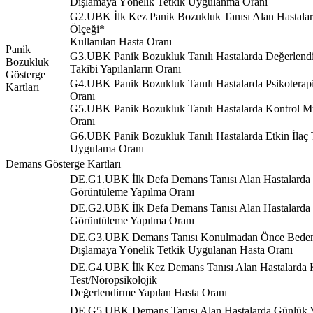
Dışlamaya Yönelik Tetkik Uygulanma Oranı
G2.UBK İlk Kez Panik Bozukluk Tanısı Alan Hastala
Ölçeği*
Kullanılan Hasta Oranı
Panik
G3.UBK Panik Bozukluk Tanılı Hastalarda Değerlendi
Bozukluk
Takibi Yapılanların Oranı
Gösterge
G4.UBK Panik Bozukluk Tanılı Hastalarda Psikotera
Kartları
Oranı
G5.UBK Panik Bozukluk Tanılı Hastalarda Kontrol M
Oranı
G6.UBK Panik Bozukluk Tanılı Hastalarda Etkin İlaç 
Uygulama Oranı
Demans Gösterge Kartları
DE.G1.UBK İlk Defa Demans Tanısı Alan Hastalarda 
Görüntüleme Yapılma Oranı
DE.G2.UBK İlk Defa Demans Tanısı Alan Hastalard
Görüntüleme Yapılma Oranı
DE.G3.UBK Demans Tanısı Konulmadan Önce Bedense
Dışlamaya Yönelik Tetkik Uygulanan Hasta Oranı
DE.G4.UBK İlk Kez Demans Tanısı Alan Hastalarda K
Test/Nöropsikolojik
Değerlendirme Yapılan Hasta Oranı
DE.G5.UBK Demans Tanısı Alan Hastalarda Günlük Y