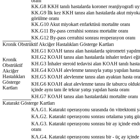
oranı
KK.G8 KKH tanılı hastalarda koroner reanjiyografi u
KK.G9 İlk kez KKH tanısı alan hastalarda akut miyoka
görülme oranı
KK.G10 Akut miyokart enfarktüsü mortalite oranı
KK.G11 By-pass cerrahisi sonrası mortalite oranı
KK.G12 By-pass cerrahisi sonrası reoperasyon oranı
Kronik Obstrüktif Akciğer Hastalıkları Gösterge Kartları
KH.G1 KOAH tanısı alan hastalarda spirometri yapılm
KH.G2 KOAH tanısı alan hastalarda inhaler tedavi eğit
Kronik
KH.G3 İnhaler steroid tedavisi alan KOAH tanılı hasta
Obstrüktif
KH.G4 KOAH alevlenme tanısıyla yatışı yapılan hasta
Akciğer
Hastalıkları
KH.G5 KOAH alevlenme tanısı alan ayaktan hasta ora
Gösterge
KH.G6 KOAH akut alevlenme tanısı ile taburcu olduk
Kartları
içinde aynı tanı ile tekrar yatışı yapılan hasta oranı
KH.G7 KOAH tanısı alan hastalardaki mortalite oranı
Katarakt Gösterge Kartları
KA.G1. Katarakt operasyonu sırasında ön vitrektomi ya
KA.G2. Katarakt operasyonu sonrası ortalama yatış gün
KA.G3. Katarakt operasyonu sonrası bir ay içinde end
oranı
KA.G4. Katarakt operasyonu sonrası bir - üç ay içinde