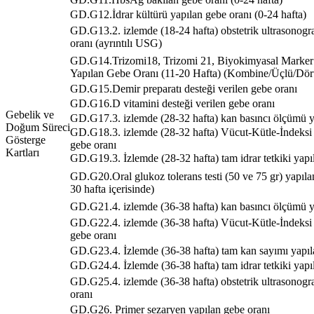
GD.G12.İdrar kültürü yapılan gebe oranı (0-24 hafta)
GD.G13.2. izlemde (18-24 hafta) obstetrik ultrasonogra
oranı (ayrıntılı USG)
GD.G14.Trizomi18, Trizomi 21, Biyokimyasal Marker
Yapılan Gebe Oranı (11-20 Hafta) (Kombine/Üçlü/Dör
GD.G15.Demir preparatı desteği verilen gebe oranı
GD.G16.D vitamini desteği verilen gebe oranı
Gebelik ve
GD.G17.3. izlemde (28-32 hafta) kan basıncı ölçümü y
Doğum Süreci
GD.G18.3. izlemde (28-32 hafta) Vücut-Kütle-İndeksi
Gösterge
gebe oranı
Kartları
GD.G19.3. İzlemde (28-32 hafta) tam idrar tetkiki yapı
GD.G20.Oral glukoz tolerans testi (50 ve 75 gr) yapılan
30 hafta içerisinde)
GD.G21.4. izlemde (36-38 hafta) kan basıncı ölçümü y
GD.G22.4. izlemde (36-38 hafta) Vücut-Kütle-İndeksi
gebe oranı
GD.G23.4. İzlemde (36-38 hafta) tam kan sayımı yapıl
GD.G24.4. İzlemde (36-38 hafta) tam idrar tetkiki yapı
GD.G25.4. izlemde (36-38 hafta) obstetrik ultrasonogra
oranı
GD.G26. Primer sezaryen yapılan gebe oranı