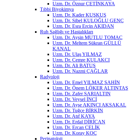
Uzm. Dr. Öznur ÇETİNKAYA
Tıbbi Biyokimya
Uzm. Dr. Kader KUŞKUŞ
Uzm. Dr. Sibel KULOĞLU GENÇ
Uzm. Dr. Esra Erçin AKIDAN
Ruh Sağlığı ve Hastalıkları
Uzm. Dr. Ayşin MUTLU TOMAÇ
Uzm. Dr. Meltem Şükran GÜLLÜ
KANAL
Uzm. Dr. Ulaş YILMAZ
Uzm. Dr. Cemre KULAKCI
Uzm. Dr. Ali BATUŞ
Uzm. Dr. Nazmi ÇAĞLAR
Radyoloji
Uzm. Dr. Emel YILMAZ ŞAHİN
Uzm. Dr. Önem LÖKER ALTINTAŞ
Uzm. Dr. Zafer SARIALTIN
Uzm. Dr. Veysel İNCİ
Uzm. Dr. Ayşe AKINCI AKSAKAL
Uzm. Dr. Tuğçe BİRKİN
Uzm. Dr. Atıf KAYA
Uzm. Dr. Erdal DİRİCAN
Uzm. Dr. Ercan ÇELİK
Uzm. Dr. Koray KOÇ
Perinatoloji