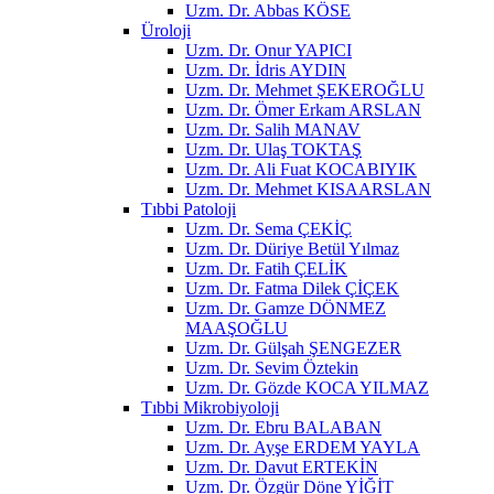
Uzm. Dr. Abbas KÖSE
Üroloji
Uzm. Dr. Onur YAPICI
Uzm. Dr. İdris AYDIN
Uzm. Dr. Mehmet ŞEKEROĞLU
Uzm. Dr. Ömer Erkam ARSLAN
Uzm. Dr. Salih MANAV
Uzm. Dr. Ulaş TOKTAŞ
Uzm. Dr. Ali Fuat KOCABIYIK
Uzm. Dr. Mehmet KISAARSLAN
Tıbbi Patoloji
Uzm. Dr. Sema ÇEKİÇ
Uzm. Dr. Düriye Betül Yılmaz
Uzm. Dr. Fatih ÇELİK
Uzm. Dr. Fatma Dilek ÇİÇEK
Uzm. Dr. Gamze DÖNMEZ
MAAŞOĞLU
Uzm. Dr. Gülşah ŞENGEZER
Uzm. Dr. Sevim Öztekin
Uzm. Dr. Gözde KOCA YILMAZ
Tıbbi Mikrobiyoloji
Uzm. Dr. Ebru BALABAN
Uzm. Dr. Ayşe ERDEM YAYLA
Uzm. Dr. Davut ERTEKİN
Uzm. Dr. Özgür Döne YİĞİT