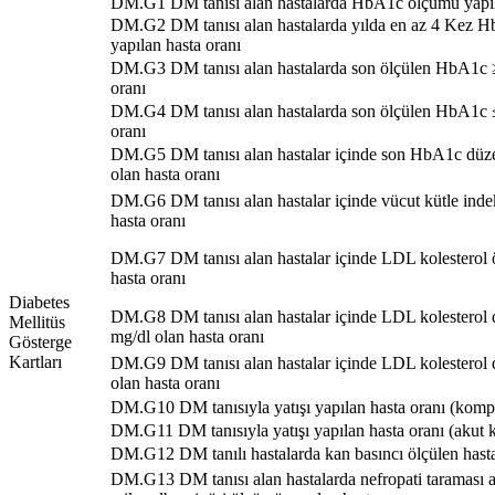
DM.G1 DM tanısı alan hastalarda HbA1c ölçümü yapıl
DM.G2 DM tanısı alan hastalarda yılda en az 4 Kez 
yapılan hasta oranı
DM.G3 DM tanısı alan hastalarda son ölçülen HbA1c 
oranı
DM.G4 DM tanısı alan hastalarda son ölçülen HbA1c 
oranı
DM.G5 DM tanısı alan hastalar içinde son HbA1c düze
olan hasta oranı
DM.G6 DM tanısı alan hastalar içinde vücut kütle inde
hasta oranı
DM.G7 DM tanısı alan hastalar içinde LDL kolesterol
hasta oranı
Diabetes
DM.G8 DM tanısı alan hastalar içinde LDL kolesterol
Mellitüs
mg/dl olan hasta oranı
Gösterge
Kartları
DM.G9 DM tanısı alan hastalar içinde LDL kolesterol
olan hasta oranı
DM.G10 DM tanısıyla yatışı yapılan hasta oranı (komp
DM.G11 DM tanısıyla yatışı yapılan hasta oranı (akut 
DM.G12 DM tanılı hastalarda kan basıncı ölçülen hasta
DM.G13 DM tanısı alan hastalarda nefropati taraması a