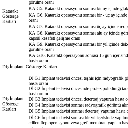
görülme oranı
KA.G5. Katarakt operasyonu sonrası bir ay içinde glo
Katarakt
KA.G6. Katarakt operasyonu sonrası bir - üç ay içind
Gösterge
oranı
Kartları
KA.G7. Katarakt operasyonu sonrası üç ay içinde reop
KA.G8. Katarakt operasyonu sonrası altı ay içinde gör
kapsül kesafeti gelişme oranı
KA.G9. Katarakt operasyonu sonrası bir yıl içinde dek
görülme oranı
KA.G10. Katarakt operasyonu sonrası 15 gün içerisind
hasta oranı
Diş İmplantı Gösterge Kartları
Dİ.G1 İmplant tedavisi öncesi teşhis için radyografik 
hasta oranı
Dİ.G2 İmplant tedavisi öncesinde protez polikliniği tar
hasta oranı
Diş İmplantı
Dİ.G3 İmplant tedavisi öncesi detertraj yaptıran hasta o
Gösterge
Dİ.G4 İmplant tedavisi sonrası radyografik görüntü alı
Kartları
Dİ.G5 İmplant tedavisi sonrası detertraj yaptıran hasta 
Dİ.G6 İmplant tedavisi sonrası bir yıl içerisinde yapılm
edilen flep operasyonu veya greft membran yapılan has