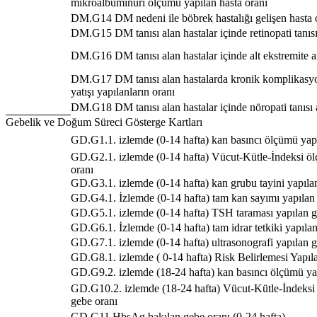
mikroalbuminüri ölçümü yapılan hasta oranı
DM.G14 DM nedeni ile böbrek hastalığı gelişen hasta 
DM.G15 DM tanısı alan hastalar içinde retinopati tanısı
DM.G16 DM tanısı alan hastalar içinde alt ekstremite 
DM.G17 DM tanısı alan hastalarda kronik komplikasyo
yatışı yapılanların oranı
DM.G18 DM tanısı alan hastalar içinde nöropati tanısı 
Gebelik ve Doğum Süreci Gösterge Kartları
GD.G1.1. izlemde (0-14 hafta) kan basıncı ölçümü yap
GD.G2.1. izlemde (0-14 hafta) Vücut-Kütle-İndeksi ö
oranı
GD.G3.1. izlemde (0-14 hafta) kan grubu tayini yapıla
GD.G4.1. İzlemde (0-14 hafta) tam kan sayımı yapılan
GD.G5.1. izlemde (0-14 hafta) TSH taraması yapılan g
GD.G6.1. İzlemde (0-14 hafta) tam idrar tetkiki yapıla
GD.G7.1. izlemde (0-14 hafta) ultrasonografi yapılan g
GD.G8.1. izlemde ( 0-14 hafta) Risk Belirlemesi Yapı
GD.G9.2. izlemde (18-24 hafta) kan basıncı ölçümü ya
GD.G10.2. izlemde (18-24 hafta) Vücut-Kütle-İndeksi
gebe oranı
GD.G11.HbsAg bakılan gebe oranı (0-24 hafta)