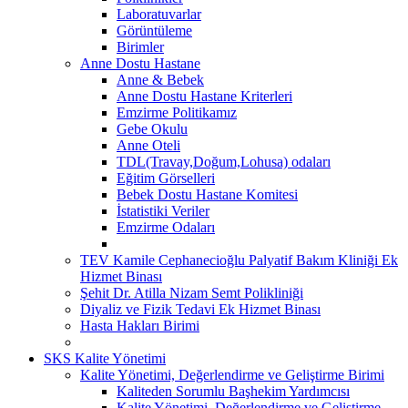
Laboratuvarlar
Görüntüleme
Birimler
Anne Dostu Hastane
Anne & Bebek
Anne Dostu Hastane Kriterleri
Emzirme Politikamız
Gebe Okulu
Anne Oteli
TDL(Travay,Doğum,Lohusa) odaları
Eğitim Görselleri
Bebek Dostu Hastane Komitesi
İstatistiki Veriler
Emzirme Odaları
TEV Kamile Cephanecioğlu Palyatif Bakım Kliniği Ek
Hizmet Binası
Şehit Dr. Atilla Nizam Semt Polikliniği
Diyaliz ve Fizik Tedavi Ek Hizmet Binası
Hasta Hakları Birimi
SKS Kalite Yönetimi
Kalite Yönetimi, Değerlendirme ve Geliştirme Birimi
Kaliteden Sorumlu Başhekim Yardımcısı
Kalite Yönetimi, Değerlendirme ve Geliştirme