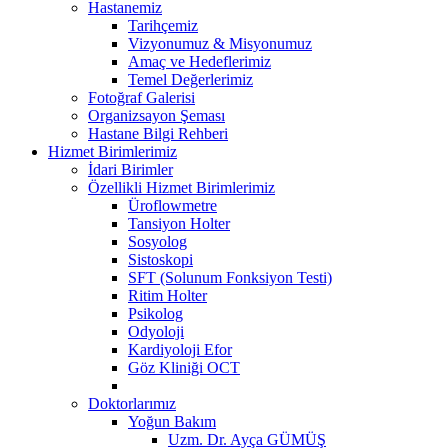
Hastanemiz
Tarihçemiz
Vizyonumuz & Misyonumuz
Amaç ve Hedeflerimiz
Temel Değerlerimiz
Fotoğraf Galerisi
Organizsayon Şeması
Hastane Bilgi Rehberi
Hizmet Birimlerimiz
İdari Birimler
Özellikli Hizmet Birimlerimiz
Üroflowmetre
Tansiyon Holter
Sosyolog
Sistoskopi
SFT (Solunum Fonksiyon Testi)
Ritim Holter
Psikolog
Odyoloji
Kardiyoloji Efor
Göz Kliniği OCT
Doktorlarımız
Yoğun Bakım
Uzm. Dr. Ayça GÜMÜŞ