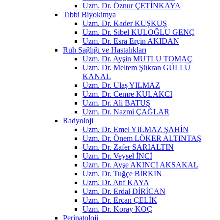
Uzm. Dr. Öznur ÇETİNKAYA
Tıbbi Biyokimya
Uzm. Dr. Kader KUŞKUŞ
Uzm. Dr. Sibel KULOĞLU GENÇ
Uzm. Dr. Esra Erçin AKIDAN
Ruh Sağlığı ve Hastalıkları
Uzm. Dr. Ayşin MUTLU TOMAÇ
Uzm. Dr. Meltem Şükran GÜLLÜ
KANAL
Uzm. Dr. Ulaş YILMAZ
Uzm. Dr. Cemre KULAKCI
Uzm. Dr. Ali BATUŞ
Uzm. Dr. Nazmi ÇAĞLAR
Radyoloji
Uzm. Dr. Emel YILMAZ ŞAHİN
Uzm. Dr. Önem LÖKER ALTINTAŞ
Uzm. Dr. Zafer SARIALTIN
Uzm. Dr. Veysel İNCİ
Uzm. Dr. Ayşe AKINCI AKSAKAL
Uzm. Dr. Tuğçe BİRKİN
Uzm. Dr. Atıf KAYA
Uzm. Dr. Erdal DİRİCAN
Uzm. Dr. Ercan ÇELİK
Uzm. Dr. Koray KOÇ
Perinatoloji