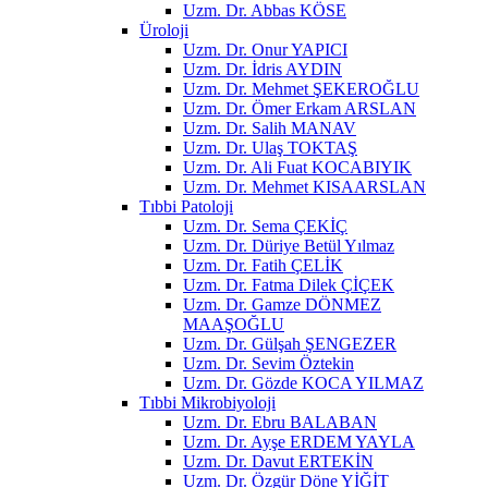
Uzm. Dr. Abbas KÖSE
Üroloji
Uzm. Dr. Onur YAPICI
Uzm. Dr. İdris AYDIN
Uzm. Dr. Mehmet ŞEKEROĞLU
Uzm. Dr. Ömer Erkam ARSLAN
Uzm. Dr. Salih MANAV
Uzm. Dr. Ulaş TOKTAŞ
Uzm. Dr. Ali Fuat KOCABIYIK
Uzm. Dr. Mehmet KISAARSLAN
Tıbbi Patoloji
Uzm. Dr. Sema ÇEKİÇ
Uzm. Dr. Düriye Betül Yılmaz
Uzm. Dr. Fatih ÇELİK
Uzm. Dr. Fatma Dilek ÇİÇEK
Uzm. Dr. Gamze DÖNMEZ
MAAŞOĞLU
Uzm. Dr. Gülşah ŞENGEZER
Uzm. Dr. Sevim Öztekin
Uzm. Dr. Gözde KOCA YILMAZ
Tıbbi Mikrobiyoloji
Uzm. Dr. Ebru BALABAN
Uzm. Dr. Ayşe ERDEM YAYLA
Uzm. Dr. Davut ERTEKİN
Uzm. Dr. Özgür Döne YİĞİT