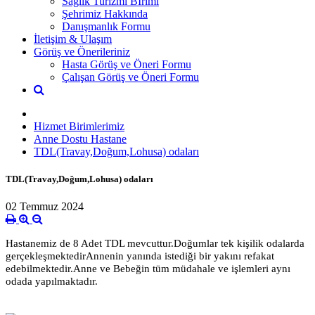
Sağlık Turizmi Bİrimi
Şehrimiz Hakkında
Danışmanlık Formu
İletişim & Ulaşım
Görüş ve Önerileriniz
Hasta Görüş ve Öneri Formu
Çalışan Görüş ve Öneri Formu
Hizmet Birimlerimiz
Anne Dostu Hastane
TDL(Travay,Doğum,Lohusa) odaları
TDL(Travay,Doğum,Lohusa) odaları
02 Temmuz 2024
Hastanemiz de 8 Adet TDL mevcuttur.Doğumlar tek kişilik odalarda
gerçekleşmektedirAnnenin yanında istediği bir yakını refakat
edebilmektedir.Anne ve Bebeğin tüm müdahale ve işlemleri aynı
odada yapılmaktadır.