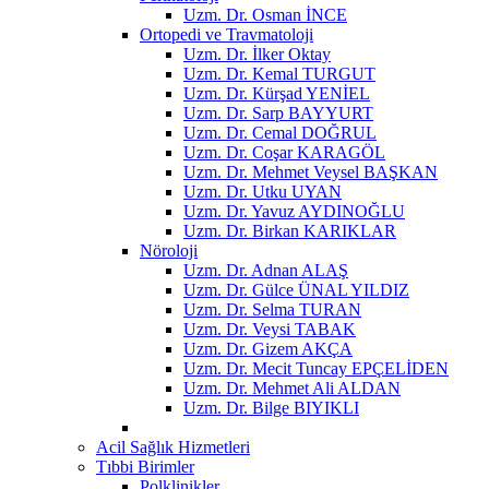
Uzm. Dr. Osman İNCE
Ortopedi ve Travmatoloji
Uzm. Dr. İlker Oktay
Uzm. Dr. Kemal TURGUT
Uzm. Dr. Kürşad YENİEL
Uzm. Dr. Sarp BAYYURT
Uzm. Dr. Cemal DOĞRUL
Uzm. Dr. Coşar KARAGÖL
Uzm. Dr. Mehmet Veysel BAŞKAN
Uzm. Dr. Utku UYAN
Uzm. Dr. Yavuz AYDINOĞLU
Uzm. Dr. Birkan KARIKLAR
Nöroloji
Uzm. Dr. Adnan ALAŞ
Uzm. Dr. Gülce ÜNAL YILDIZ
Uzm. Dr. Selma TURAN
Uzm. Dr. Veysi TABAK
Uzm. Dr. Gizem AKÇA
Uzm. Dr. Mecit Tuncay EPÇELİDEN
Uzm. Dr. Mehmet Ali ALDAN
Uzm. Dr. Bilge BIYIKLI
Acil Sağlık Hizmetleri
Tıbbi Birimler
Polklinikler