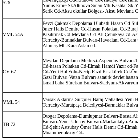
526
Yunus Emre SkAltınova Sinan Mh-Kaslılar Sk-
Serik Cd-Aksu okullar Bölgesi- Aksu Mevlana
Fevzi Çakmak Depolama-Ulubatlı Hasan Cd-Süle
ömer Halis Demire Cd-Hasan Polatkan Cd-Baraj
VML 54A
Kızılırmak Cd-Mevlana Cd-Ali Çetinkaya cd-Asp
Terracity-Barınaklar Bulvarı-Havaalanı Cd-La
Altıntaş Mh-Kara Aslan cd-
Meydan Depolama Merkezi-Aspendos Bulvarı-Ter
Cd-hasan Polatkan Cd-Elmalı Hamdi Yazır cd-Fa
CV 67
Cd-Yeni Hal Yolu-Necip Fazıl Kısakürek Cd-Öm
Gazi Bulvarı-Vatan Bulvarı-aataürk devlet hasta
ismail baha Sürelsan Bulvarı-Stadyum-Akvaryu
Varsak Aktarma-Sütçüler-Baraj Mahallesi-Yeni 
VML 54
Terracity-Muratpaşa Belediyesi-Barınaklar Bulv
Otogar Depolama-Dumlupınar Bulvarı-Erasta Alış 
Bulvarı-Yener Ulusoy Bulvarı-Markantalya-Adna
TB 72
Cd-Şehit Astsubay Ömer Halis Demir Cd-Elmalı
Muammer aksoy Cd-