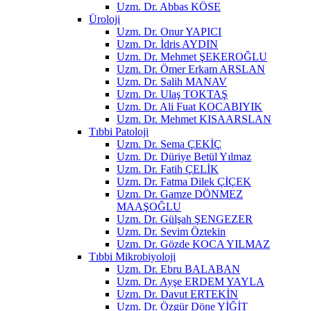
Uzm. Dr. Abbas KÖSE
Üroloji
Uzm. Dr. Onur YAPICI
Uzm. Dr. İdris AYDIN
Uzm. Dr. Mehmet ŞEKEROĞLU
Uzm. Dr. Ömer Erkam ARSLAN
Uzm. Dr. Salih MANAV
Uzm. Dr. Ulaş TOKTAŞ
Uzm. Dr. Ali Fuat KOCABIYIK
Uzm. Dr. Mehmet KISAARSLAN
Tıbbi Patoloji
Uzm. Dr. Sema ÇEKİÇ
Uzm. Dr. Düriye Betül Yılmaz
Uzm. Dr. Fatih ÇELİK
Uzm. Dr. Fatma Dilek ÇİÇEK
Uzm. Dr. Gamze DÖNMEZ
MAAŞOĞLU
Uzm. Dr. Gülşah ŞENGEZER
Uzm. Dr. Sevim Öztekin
Uzm. Dr. Gözde KOCA YILMAZ
Tıbbi Mikrobiyoloji
Uzm. Dr. Ebru BALABAN
Uzm. Dr. Ayşe ERDEM YAYLA
Uzm. Dr. Davut ERTEKİN
Uzm. Dr. Özgür Döne YİĞİT