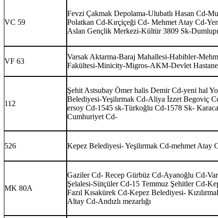
Fevzi Çakmak Depolama-Ulubatlı Hasan Cd-Mu
VC 59
Polatkan Cd-Kırçiçeği Cd- Mehmet Atay Cd-Yeni
Aslan Gençlik Merkezi-Kültür 3809 Sk-Dumlupı
Varsak Aktarma-Baraj Mahallesi-Habibler-Meh
VF 63
Fakültesi-Minicity-Migros-AKM-Devlet Hastane
Şehit Astsubay Ömer halis Demir Cd-yeni hal 
Belediyesi-Yeşilırmak Cd-Aliya İzzet Begoviç 
112
ersoy Cd-1545 sk-Türkoğlu Cd-1578 Sk- Karac
Cumhuriyet Cd-
526
Kepez Belediyesi- Yeşilırmak Cd-mehmet Atay 
Gaziler Cd- Recep Gürbüz Cd-Ayanoğlu Cd-Var
Şelalesi-Sütçüler Cd-15 Temmuz Şehitler Cd-Ke
MK 80A
Fazıl Kısakürek Cd-Kepez Belediyesi- Kızılırm
Altay Cd-Andızlı mezarlığı