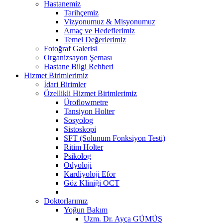
Hastanemiz
Tarihçemiz
Vizyonumuz & Misyonumuz
Amaç ve Hedeflerimiz
Temel Değerlerimiz
Fotoğraf Galerisi
Organizsayon Şeması
Hastane Bilgi Rehberi
Hizmet Birimlerimiz
İdari Birimler
Özellikli Hizmet Birimlerimiz
Üroflowmetre
Tansiyon Holter
Sosyolog
Sistoskopi
SFT (Solunum Fonksiyon Testi)
Ritim Holter
Psikolog
Odyoloji
Kardiyoloji Efor
Göz Kliniği OCT
Doktorlarımız
Yoğun Bakım
Uzm. Dr. Ayça GÜMÜŞ