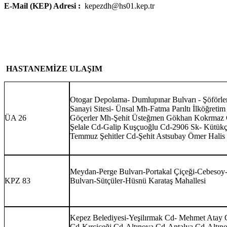
E-Mail (KEP) Adresi :
kepezdh@hs01.kep.tr
HASTANEMİZE ULAŞIM
Otogar Depolama- Dumlupınar Bulvarı - Şöförler
Sanayi Sitesi- Ünsal Mh-Fatma Parıltı İlköğret
ÜA 26
Göçerler Mh-Şehit Üsteğmen Gökhan Kokrmaz C
Şelale Cd-Galip Kuşçuoğlu Cd-2906 Sk- Kütükçü
Temmuz Şehitler Cd-Şehit Astsubay Ömer Halis
Meydan-Perge Bulvarı-Portakal Çiçeği-Cebesoy
KPZ 83
Bulvarı-Sütçüler-Hüsnü Karataş Mahallesi
Kepez Belediyesi-Yeşilırmak Cd- Mehmet Atay 
Cd-Kırçiçeği Cd-Altınova Cd-Antalya Cd-Altıno