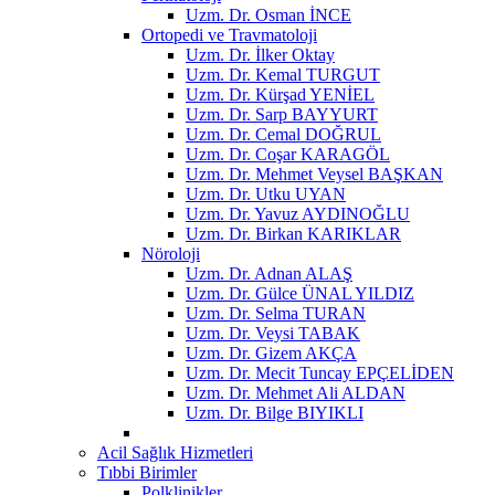
Uzm. Dr. Osman İNCE
Ortopedi ve Travmatoloji
Uzm. Dr. İlker Oktay
Uzm. Dr. Kemal TURGUT
Uzm. Dr. Kürşad YENİEL
Uzm. Dr. Sarp BAYYURT
Uzm. Dr. Cemal DOĞRUL
Uzm. Dr. Coşar KARAGÖL
Uzm. Dr. Mehmet Veysel BAŞKAN
Uzm. Dr. Utku UYAN
Uzm. Dr. Yavuz AYDINOĞLU
Uzm. Dr. Birkan KARIKLAR
Nöroloji
Uzm. Dr. Adnan ALAŞ
Uzm. Dr. Gülce ÜNAL YILDIZ
Uzm. Dr. Selma TURAN
Uzm. Dr. Veysi TABAK
Uzm. Dr. Gizem AKÇA
Uzm. Dr. Mecit Tuncay EPÇELİDEN
Uzm. Dr. Mehmet Ali ALDAN
Uzm. Dr. Bilge BIYIKLI
Acil Sağlık Hizmetleri
Tıbbi Birimler
Polklinikler