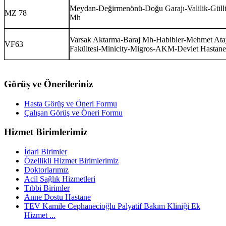
Meydan-Değirmenönü-Doğu Garajı-Valilik-Güllük
MZ 78
Mh
Varsak Aktarma-Baraj Mh-Habibler-Mehmet At
VF63
Fakültesi-Minicity-Migros-AKM-Devlet Hastane
Görüş ve Önerileriniz
Hasta Görüş ve Öneri Formu
Çalışan Görüş ve Öneri Formu
Hizmet Birimlerimiz
İdari Birimler
Özellikli Hizmet Birimlerimiz
Doktorlarımız
Acil Sağlık Hizmetleri
Tıbbi Birimler
Anne Dostu Hastane
TEV Kamile Cephanecioğlu Palyatif Bakım Kliniği Ek
Hizmet ...