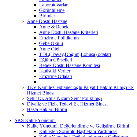
Laboratuvarlar
Görüntüleme
Birimler
Anne Dostu Hastane
Anne & Bebek
Anne Dostu Hastane Kriterleri
Emzirme Politikamız
Gebe Okulu
Anne Oteli
TDL(Travay,Doğum,Lohusa) odaları
Eğitim Görselleri
Bebek Dostu Hastane Komitesi
İstatistiki Veriler
Emzirme Odaları
TEV Kamile Cephanecioğlu Palyatif Bakım Kliniği Ek
Hizmet Binası
Şehit Dr. Atilla Nizam Semt Polikliniği
Diyaliz ve Fizik Tedavi Ek Hizmet Binası
Hasta Hakları Birimi
SKS Kalite Yönetimi
Kalite Yönetimi, Değerlendirme ve Geliştirme Birimi
Kaliteden Sorumlu Başhekim Yardımcısı
Kalite Yönetimi, Değerlendirme ve Geliştirme