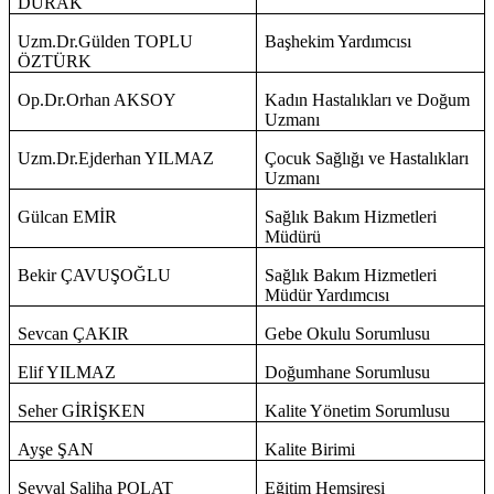
DURAK
Uzm.Dr.Gülden TOPLU
Başhekim Yardımcısı
ÖZTÜRK
Op.Dr.Orhan AKSOY
Kadın Hastalıkları ve Doğum
Uzmanı
Uzm.Dr.Ejderhan YILMAZ
Çocuk Sağlığı ve Hastalıkları
Uzmanı
Gülcan EMİR
Sağlık Bakım Hizmetleri
Müdürü
Bekir ÇAVUŞOĞLU
Sağlık Bakım Hizmetleri
Müdür Yardımcısı
Sevcan ÇAKIR
Gebe Okulu Sorumlusu
Elif YILMAZ
Doğumhane Sorumlusu
Seher GİRİŞKEN
Kalite Yönetim Sorumlusu
Ayşe ŞAN
Kalite Birimi
Şevval Saliha POLAT
Eğitim Hemşiresi