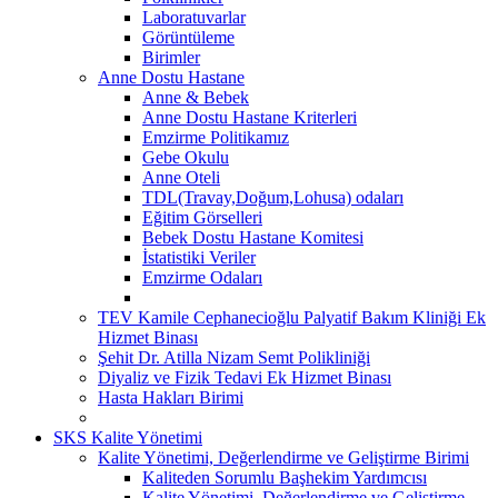
Laboratuvarlar
Görüntüleme
Birimler
Anne Dostu Hastane
Anne & Bebek
Anne Dostu Hastane Kriterleri
Emzirme Politikamız
Gebe Okulu
Anne Oteli
TDL(Travay,Doğum,Lohusa) odaları
Eğitim Görselleri
Bebek Dostu Hastane Komitesi
İstatistiki Veriler
Emzirme Odaları
TEV Kamile Cephanecioğlu Palyatif Bakım Kliniği Ek
Hizmet Binası
Şehit Dr. Atilla Nizam Semt Polikliniği
Diyaliz ve Fizik Tedavi Ek Hizmet Binası
Hasta Hakları Birimi
SKS Kalite Yönetimi
Kalite Yönetimi, Değerlendirme ve Geliştirme Birimi
Kaliteden Sorumlu Başhekim Yardımcısı
Kalite Yönetimi, Değerlendirme ve Geliştirme