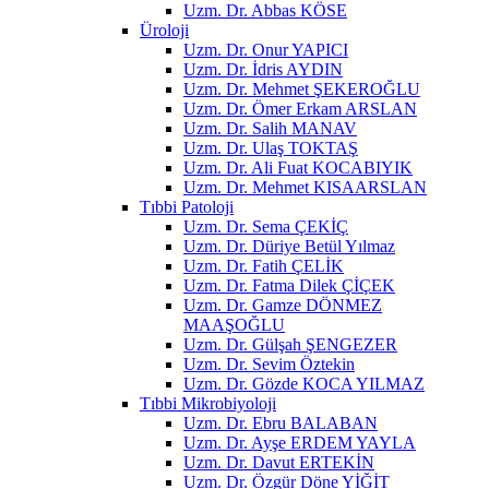
Uzm. Dr. Abbas KÖSE
Üroloji
Uzm. Dr. Onur YAPICI
Uzm. Dr. İdris AYDIN
Uzm. Dr. Mehmet ŞEKEROĞLU
Uzm. Dr. Ömer Erkam ARSLAN
Uzm. Dr. Salih MANAV
Uzm. Dr. Ulaş TOKTAŞ
Uzm. Dr. Ali Fuat KOCABIYIK
Uzm. Dr. Mehmet KISAARSLAN
Tıbbi Patoloji
Uzm. Dr. Sema ÇEKİÇ
Uzm. Dr. Düriye Betül Yılmaz
Uzm. Dr. Fatih ÇELİK
Uzm. Dr. Fatma Dilek ÇİÇEK
Uzm. Dr. Gamze DÖNMEZ
MAAŞOĞLU
Uzm. Dr. Gülşah ŞENGEZER
Uzm. Dr. Sevim Öztekin
Uzm. Dr. Gözde KOCA YILMAZ
Tıbbi Mikrobiyoloji
Uzm. Dr. Ebru BALABAN
Uzm. Dr. Ayşe ERDEM YAYLA
Uzm. Dr. Davut ERTEKİN
Uzm. Dr. Özgür Döne YİĞİT