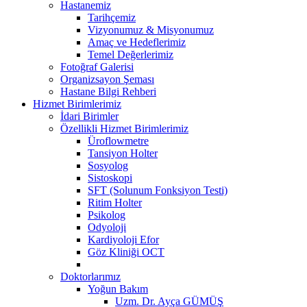
Hastanemiz
Tarihçemiz
Vizyonumuz & Misyonumuz
Amaç ve Hedeflerimiz
Temel Değerlerimiz
Fotoğraf Galerisi
Organizsayon Şeması
Hastane Bilgi Rehberi
Hizmet Birimlerimiz
İdari Birimler
Özellikli Hizmet Birimlerimiz
Üroflowmetre
Tansiyon Holter
Sosyolog
Sistoskopi
SFT (Solunum Fonksiyon Testi)
Ritim Holter
Psikolog
Odyoloji
Kardiyoloji Efor
Göz Kliniği OCT
Doktorlarımız
Yoğun Bakım
Uzm. Dr. Ayça GÜMÜŞ