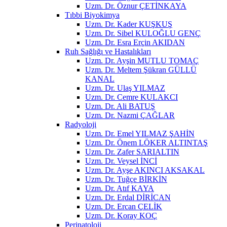
Uzm. Dr. Öznur ÇETİNKAYA
Tıbbi Biyokimya
Uzm. Dr. Kader KUŞKUŞ
Uzm. Dr. Sibel KULOĞLU GENÇ
Uzm. Dr. Esra Erçin AKIDAN
Ruh Sağlığı ve Hastalıkları
Uzm. Dr. Ayşin MUTLU TOMAÇ
Uzm. Dr. Meltem Şükran GÜLLÜ
KANAL
Uzm. Dr. Ulaş YILMAZ
Uzm. Dr. Cemre KULAKCI
Uzm. Dr. Ali BATUŞ
Uzm. Dr. Nazmi ÇAĞLAR
Radyoloji
Uzm. Dr. Emel YILMAZ ŞAHİN
Uzm. Dr. Önem LÖKER ALTINTAŞ
Uzm. Dr. Zafer SARIALTIN
Uzm. Dr. Veysel İNCİ
Uzm. Dr. Ayşe AKINCI AKSAKAL
Uzm. Dr. Tuğçe BİRKİN
Uzm. Dr. Atıf KAYA
Uzm. Dr. Erdal DİRİCAN
Uzm. Dr. Ercan ÇELİK
Uzm. Dr. Koray KOÇ
Perinatoloji