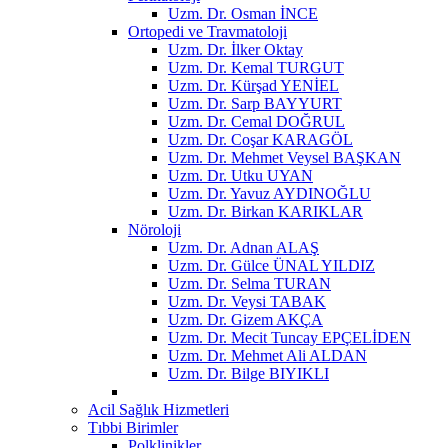
Uzm. Dr. Osman İNCE
Ortopedi ve Travmatoloji
Uzm. Dr. İlker Oktay
Uzm. Dr. Kemal TURGUT
Uzm. Dr. Kürşad YENİEL
Uzm. Dr. Sarp BAYYURT
Uzm. Dr. Cemal DOĞRUL
Uzm. Dr. Coşar KARAGÖL
Uzm. Dr. Mehmet Veysel BAŞKAN
Uzm. Dr. Utku UYAN
Uzm. Dr. Yavuz AYDINOĞLU
Uzm. Dr. Birkan KARIKLAR
Nöroloji
Uzm. Dr. Adnan ALAŞ
Uzm. Dr. Gülce ÜNAL YILDIZ
Uzm. Dr. Selma TURAN
Uzm. Dr. Veysi TABAK
Uzm. Dr. Gizem AKÇA
Uzm. Dr. Mecit Tuncay EPÇELİDEN
Uzm. Dr. Mehmet Ali ALDAN
Uzm. Dr. Bilge BIYIKLI
Acil Sağlık Hizmetleri
Tıbbi Birimler
Polklinikler