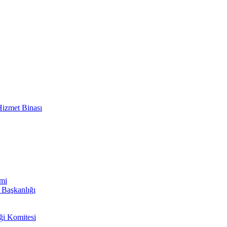
izmet Binası
imi
i Başkanlığı
ği Komitesi