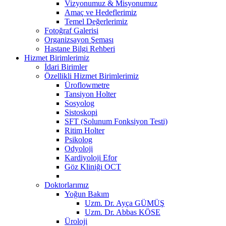
Vizyonumuz & Misyonumuz
Amaç ve Hedeflerimiz
Temel Değerlerimiz
Fotoğraf Galerisi
Organizsayon Şeması
Hastane Bilgi Rehberi
Hizmet Birimlerimiz
İdari Birimler
Özellikli Hizmet Birimlerimiz
Üroflowmetre
Tansiyon Holter
Sosyolog
Sistoskopi
SFT (Solunum Fonksiyon Testi)
Ritim Holter
Psikolog
Odyoloji
Kardiyoloji Efor
Göz Kliniği OCT
Doktorlarımız
Yoğun Bakım
Uzm. Dr. Ayça GÜMÜŞ
Uzm. Dr. Abbas KÖSE
Üroloji