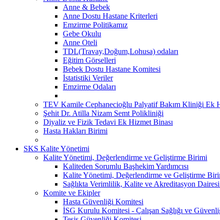
Anne & Bebek
Anne Dostu Hastane Kriterleri
Emzirme Politikamız
Gebe Okulu
Anne Oteli
TDL(Travay,Doğum,Lohusa) odaları
Eğitim Görselleri
Bebek Dostu Hastane Komitesi
İstatistiki Veriler
Emzirme Odaları
TEV Kamile Cephanecioğlu Palyatif Bakım Kliniği Ek H
Şehit Dr. Atilla Nizam Semt Polikliniği
Diyaliz ve Fizik Tedavi Ek Hizmet Binası
Hasta Hakları Birimi
SKS Kalite Yönetimi
Kalite Yönetimi, Değerlendirme ve Geliştirme Birimi
Kaliteden Sorumlu Başhekim Yardımcısı
Kalite Yönetimi, Değerlendirme ve Geliştirme Bir
Sağlıkta Verimlilik, Kalite ve Akreditasyon Daires
Komite ve Ekipler
Hasta Güvenliği Komitesi
İSG Kurulu Komitesi - Çalışan Sağlığı ve Güvenli
Tesis Güvenliği Komitesi