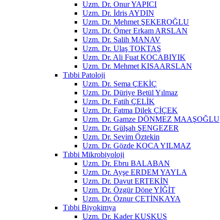
Uzm. Dr. Onur YAPICI
Uzm. Dr. İdris AYDIN
Uzm. Dr. Mehmet ŞEKEROĞLU
Uzm. Dr. Ömer Erkam ARSLAN
Uzm. Dr. Salih MANAV
Uzm. Dr. Ulaş TOKTAŞ
Uzm. Dr. Ali Fuat KOCABIYIK
Uzm. Dr. Mehmet KISAARSLAN
Tıbbi Patoloji
Uzm. Dr. Sema ÇEKİÇ
Uzm. Dr. Düriye Betül Yılmaz
Uzm. Dr. Fatih ÇELİK
Uzm. Dr. Fatma Dilek ÇİÇEK
Uzm. Dr. Gamze DÖNMEZ MAAŞOĞLU
Uzm. Dr. Gülşah ŞENGEZER
Uzm. Dr. Sevim Öztekin
Uzm. Dr. Gözde KOCA YILMAZ
Tıbbi Mikrobiyoloji
Uzm. Dr. Ebru BALABAN
Uzm. Dr. Ayşe ERDEM YAYLA
Uzm. Dr. Davut ERTEKİN
Uzm. Dr. Özgür Döne YİĞİT
Uzm. Dr. Öznur ÇETİNKAYA
Tıbbi Biyokimya
Uzm. Dr. Kader KUŞKUŞ