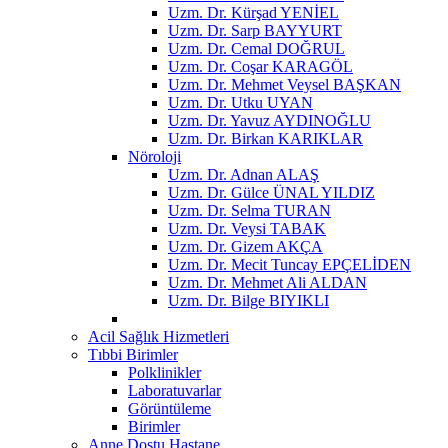
Uzm. Dr. Kürşad YENİEL
Uzm. Dr. Sarp BAYYURT
Uzm. Dr. Cemal DOĞRUL
Uzm. Dr. Coşar KARAGÖL
Uzm. Dr. Mehmet Veysel BAŞKAN
Uzm. Dr. Utku UYAN
Uzm. Dr. Yavuz AYDINOĞLU
Uzm. Dr. Birkan KARIKLAR
Nöroloji
Uzm. Dr. Adnan ALAŞ
Uzm. Dr. Gülce ÜNAL YILDIZ
Uzm. Dr. Selma TURAN
Uzm. Dr. Veysi TABAK
Uzm. Dr. Gizem AKÇA
Uzm. Dr. Mecit Tuncay EPÇELİDEN
Uzm. Dr. Mehmet Ali ALDAN
Uzm. Dr. Bilge BIYIKLI
Acil Sağlık Hizmetleri
Tıbbi Birimler
Polklinikler
Laboratuvarlar
Görüntüleme
Birimler
Anne Dostu Hastane