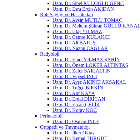
Uzm. Dr. Sibel KULOĞLU GENÇ
Uzm. Dr. Esra Erçin AKIDAN
Ruh Sağlığı ve Hastalıkları
Uzm. Dr. Ayşin MUTLU TOMAÇ
Uzm. Dr. Meltem Şükran GÜLLÜ KANA
Uzm. Dr. Ulaş YILMAZ
Uzm. Dr. Cemre KULAKCI
Uzm. Dr. Ali BATUŞ
Uzm. Dr. Nazmi ÇAĞLAR
Radyoloji
Uzm. Dr. Emel YILMAZ ŞAHİN
Uzm. Dr. Önem LÖKER ALTINTAŞ
Uzm. Dr. Zafer SARIALTIN
Uzm. Dr. Veysel İNCİ
Uzm. Dr. Ayşe AKINCI AKSAKAL
Uzm. Dr. Tuğçe BİRKİN
Uzm. Dr. Atıf KAYA
Uzm. Dr. Erdal DİRİCAN
Uzm. Dr. Ercan ÇELİK
Uzm. Dr. Koray KOÇ
Perinatoloji
Uzm. Dr. Osman İNCE
Ortopedi ve Travmatoloji
Uzm. Dr. İlker Oktay
Uzm. Dr. Kemal TURGUT