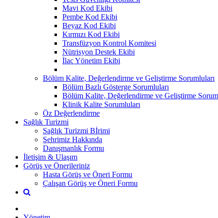
Mavi Kod Ekibi
Pembe Kod Ekibi
Beyaz Kod Ekibi
Kırmızı Kod Ekibi
Transfüzyon Kontrol Komitesi
Nütrisyon Destek Ekibi
İlaç Yönetim Ekibi
Bölüm Kalite, Değerlendirme ve Geliştirme Sorumluları
Bölüm Bazlı Gösterge Sorumluları
Bölüm Kalite, Değerlendirme ve Geliştirme Sorumlu
Klinik Kalite Sorumluları
Öz Değerlendirme
Sağlık Turizmi
Sağlık Turizmi Bİrimi
Şehrimiz Hakkında
Danışmanlık Formu
İletişim & Ulaşım
Görüş ve Önerileriniz
Hasta Görüş ve Öneri Formu
Çalışan Görüş ve Öneri Formu
Yönetim