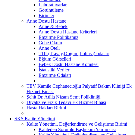
Laboratuvarlar
Görüntüleme
Birimler
Anne Dostu Hastane
Anne & Bebek
Anne Dostu Hastane Kriterleri
Emzirme Politikamız
Gebe Okulu
Anne Oteli
TDL(Travay,Doğum,Lohusa) odaları
Eğitim Görselleri
Bebek Dostu Hastane Komitesi
İstatistiki Veriler
Emzirme Odaları
TEV Kamile Cephanecioğlu Palyatif Bakım Kliniği Ek
Hizmet Binası
Şehit Dr. Atilla Nizam Semt Polikliniği
Diyaliz ve Fizik Tedavi Ek Hizmet Binası
Hasta Hakları Birimi
SKS Kalite Yönetimi
Kalite Yönetimi, Değerlendirme ve Geliştirme Birimi
Kaliteden Sorumlu Başhekim Yardımcısı
Kalite Yönetimi, Değerlendirme ve Geliştirme