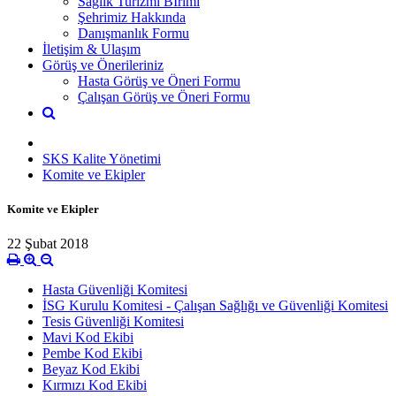
Sağlık Turizmi Bİrimi
Şehrimiz Hakkında
Danışmanlık Formu
İletişim & Ulaşım
Görüş ve Önerileriniz
Hasta Görüş ve Öneri Formu
Çalışan Görüş ve Öneri Formu
SKS Kalite Yönetimi
Komite ve Ekipler
Komite ve Ekipler
22 Şubat 2018
Hasta Güvenliği Komitesi
İSG Kurulu Komitesi - Çalışan Sağlığı ve Güvenliği Komitesi
Tesis Güvenliği Komitesi
Mavi Kod Ekibi
Pembe Kod Ekibi
Beyaz Kod Ekibi
Kırmızı Kod Ekibi