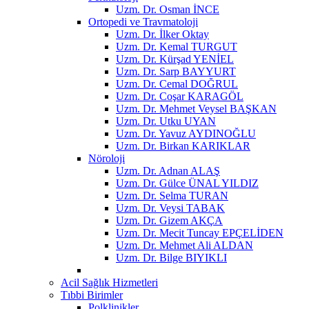
Uzm. Dr. Osman İNCE
Ortopedi ve Travmatoloji
Uzm. Dr. İlker Oktay
Uzm. Dr. Kemal TURGUT
Uzm. Dr. Kürşad YENİEL
Uzm. Dr. Sarp BAYYURT
Uzm. Dr. Cemal DOĞRUL
Uzm. Dr. Coşar KARAGÖL
Uzm. Dr. Mehmet Veysel BAŞKAN
Uzm. Dr. Utku UYAN
Uzm. Dr. Yavuz AYDINOĞLU
Uzm. Dr. Birkan KARIKLAR
Nöroloji
Uzm. Dr. Adnan ALAŞ
Uzm. Dr. Gülce ÜNAL YILDIZ
Uzm. Dr. Selma TURAN
Uzm. Dr. Veysi TABAK
Uzm. Dr. Gizem AKÇA
Uzm. Dr. Mecit Tuncay EPÇELİDEN
Uzm. Dr. Mehmet Ali ALDAN
Uzm. Dr. Bilge BIYIKLI
Acil Sağlık Hizmetleri
Tıbbi Birimler
Polklinikler