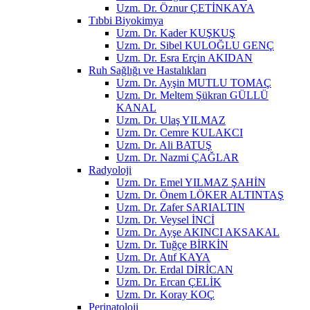
Uzm. Dr. Öznur ÇETİNKAYA
Tıbbi Biyokimya
Uzm. Dr. Kader KUŞKUŞ
Uzm. Dr. Sibel KULOĞLU GENÇ
Uzm. Dr. Esra Erçin AKIDAN
Ruh Sağlığı ve Hastalıkları
Uzm. Dr. Ayşin MUTLU TOMAÇ
Uzm. Dr. Meltem Şükran GÜLLÜ
KANAL
Uzm. Dr. Ulaş YILMAZ
Uzm. Dr. Cemre KULAKCI
Uzm. Dr. Ali BATUŞ
Uzm. Dr. Nazmi ÇAĞLAR
Radyoloji
Uzm. Dr. Emel YILMAZ ŞAHİN
Uzm. Dr. Önem LÖKER ALTINTAŞ
Uzm. Dr. Zafer SARIALTIN
Uzm. Dr. Veysel İNCİ
Uzm. Dr. Ayşe AKINCI AKSAKAL
Uzm. Dr. Tuğçe BİRKİN
Uzm. Dr. Atıf KAYA
Uzm. Dr. Erdal DİRİCAN
Uzm. Dr. Ercan ÇELİK
Uzm. Dr. Koray KOÇ
Perinatoloji