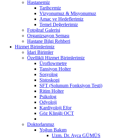
Hastanemiz
Tarihçemiz
Vizyonumuz & Misyonumuz
Amaç ve Hedeflerimiz
Temel Değerlerimiz
Fotoğraf Galerisi
Organizsayon Şeması
Hastane Bilgi Rehberi
Hizmet Birimlerimiz
İdari Birimler
Özellikli Hizmet Birimlerimiz
Üroflowmetre
Tansiyon Holter
Sosyolog
Sistoskopi
SFT (Solunum Fonksiyon Testi)
Ritim Holter
Psikolog
Odyoloji
Kardiyoloji Efor
Göz Kliniği OCT
Doktorlarımız
Yoğun Bakım
Uzm. Dr. Ayça GÜMÜŞ