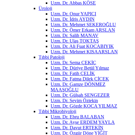
Uzm. Dr. Abbas KÖSE
Üroloji
Uzm. Dr. Onur YAPICI
Uzm. Dr. İdris AYDIN
Uzm. Dr. Mehmet ŞEKEROĞLU
Uzm. Dr. Ömer Erkam ARSLAN
Uzm. Dr. Salih MANAV
Uzm. Dr. Ulaş TOKTAŞ
Uzm. Dr. Ali Fuat KOCABIYIK
Uzm. Dr. Mehmet KISAARSLAN
Tıbbi Patoloji
Uzm. Dr. Sema ÇEKİÇ
Uzm. Dr. Düriye Betül Yılmaz
Uzm. Dr. Fatih ÇELİK
Uzm. Dr. Fatma Dilek ÇİÇEK
Uzm. Dr. Gamze DÖNMEZ
MAAŞOĞLU
Uzm. Dr. Gülşah ŞENGEZER
Uzm. Dr. Sevim Öztekin
Uzm. Dr. Gözde KOCA YILMAZ
Tıbbi Mikrobiyoloji
Uzm. Dr. Ebru BALABAN
Uzm. Dr. Ayşe ERDEM YAYLA
Uzm. Dr. Davut ERTEKİN
Uzm. Dr. Özgür Döne YİĞİT