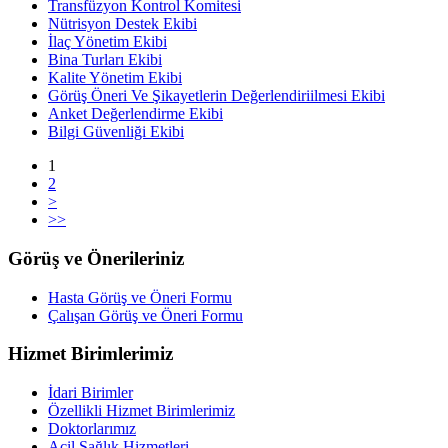
Transfüzyon Kontrol Komitesi
Nütrisyon Destek Ekibi
İlaç Yönetim Ekibi
Bina Turları Ekibi
Kalite Yönetim Ekibi
Görüş Öneri Ve Şikayetlerin Değerlendiriilmesi Ekibi
Anket Değerlendirme Ekibi
Bilgi Güvenliği Ekibi
1
2
>
>>
Görüş ve Önerileriniz
Hasta Görüş ve Öneri Formu
Çalışan Görüş ve Öneri Formu
Hizmet Birimlerimiz
İdari Birimler
Özellikli Hizmet Birimlerimiz
Doktorlarımız
Acil Sağlık Hizmetleri