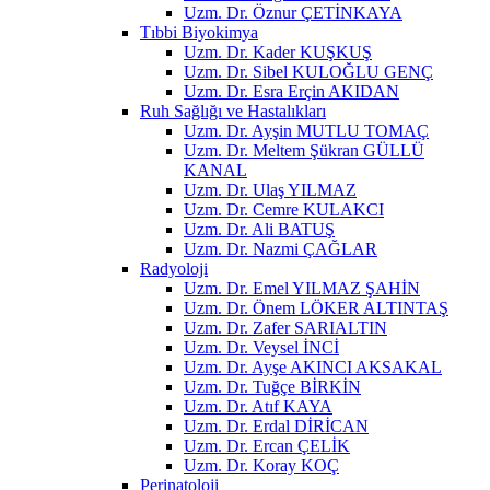
Uzm. Dr. Öznur ÇETİNKAYA
Tıbbi Biyokimya
Uzm. Dr. Kader KUŞKUŞ
Uzm. Dr. Sibel KULOĞLU GENÇ
Uzm. Dr. Esra Erçin AKIDAN
Ruh Sağlığı ve Hastalıkları
Uzm. Dr. Ayşin MUTLU TOMAÇ
Uzm. Dr. Meltem Şükran GÜLLÜ
KANAL
Uzm. Dr. Ulaş YILMAZ
Uzm. Dr. Cemre KULAKCI
Uzm. Dr. Ali BATUŞ
Uzm. Dr. Nazmi ÇAĞLAR
Radyoloji
Uzm. Dr. Emel YILMAZ ŞAHİN
Uzm. Dr. Önem LÖKER ALTINTAŞ
Uzm. Dr. Zafer SARIALTIN
Uzm. Dr. Veysel İNCİ
Uzm. Dr. Ayşe AKINCI AKSAKAL
Uzm. Dr. Tuğçe BİRKİN
Uzm. Dr. Atıf KAYA
Uzm. Dr. Erdal DİRİCAN
Uzm. Dr. Ercan ÇELİK
Uzm. Dr. Koray KOÇ
Perinatoloji