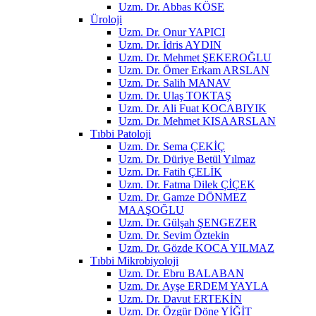
Uzm. Dr. Abbas KÖSE
Üroloji
Uzm. Dr. Onur YAPICI
Uzm. Dr. İdris AYDIN
Uzm. Dr. Mehmet ŞEKEROĞLU
Uzm. Dr. Ömer Erkam ARSLAN
Uzm. Dr. Salih MANAV
Uzm. Dr. Ulaş TOKTAŞ
Uzm. Dr. Ali Fuat KOCABIYIK
Uzm. Dr. Mehmet KISAARSLAN
Tıbbi Patoloji
Uzm. Dr. Sema ÇEKİÇ
Uzm. Dr. Düriye Betül Yılmaz
Uzm. Dr. Fatih ÇELİK
Uzm. Dr. Fatma Dilek ÇİÇEK
Uzm. Dr. Gamze DÖNMEZ
MAAŞOĞLU
Uzm. Dr. Gülşah ŞENGEZER
Uzm. Dr. Sevim Öztekin
Uzm. Dr. Gözde KOCA YILMAZ
Tıbbi Mikrobiyoloji
Uzm. Dr. Ebru BALABAN
Uzm. Dr. Ayşe ERDEM YAYLA
Uzm. Dr. Davut ERTEKİN
Uzm. Dr. Özgür Döne YİĞİT