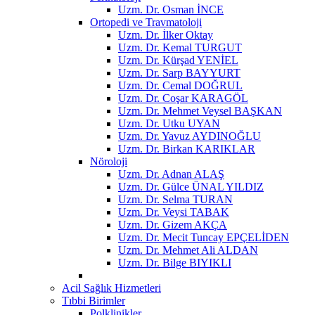
Uzm. Dr. Osman İNCE
Ortopedi ve Travmatoloji
Uzm. Dr. İlker Oktay
Uzm. Dr. Kemal TURGUT
Uzm. Dr. Kürşad YENİEL
Uzm. Dr. Sarp BAYYURT
Uzm. Dr. Cemal DOĞRUL
Uzm. Dr. Coşar KARAGÖL
Uzm. Dr. Mehmet Veysel BAŞKAN
Uzm. Dr. Utku UYAN
Uzm. Dr. Yavuz AYDINOĞLU
Uzm. Dr. Birkan KARIKLAR
Nöroloji
Uzm. Dr. Adnan ALAŞ
Uzm. Dr. Gülce ÜNAL YILDIZ
Uzm. Dr. Selma TURAN
Uzm. Dr. Veysi TABAK
Uzm. Dr. Gizem AKÇA
Uzm. Dr. Mecit Tuncay EPÇELİDEN
Uzm. Dr. Mehmet Ali ALDAN
Uzm. Dr. Bilge BIYIKLI
Acil Sağlık Hizmetleri
Tıbbi Birimler
Polklinikler