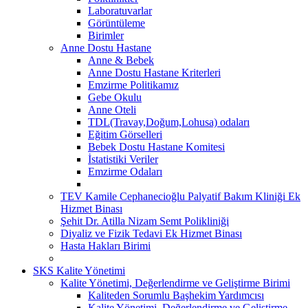
Laboratuvarlar
Görüntüleme
Birimler
Anne Dostu Hastane
Anne & Bebek
Anne Dostu Hastane Kriterleri
Emzirme Politikamız
Gebe Okulu
Anne Oteli
TDL(Travay,Doğum,Lohusa) odaları
Eğitim Görselleri
Bebek Dostu Hastane Komitesi
İstatistiki Veriler
Emzirme Odaları
TEV Kamile Cephanecioğlu Palyatif Bakım Kliniği Ek
Hizmet Binası
Şehit Dr. Atilla Nizam Semt Polikliniği
Diyaliz ve Fizik Tedavi Ek Hizmet Binası
Hasta Hakları Birimi
SKS Kalite Yönetimi
Kalite Yönetimi, Değerlendirme ve Geliştirme Birimi
Kaliteden Sorumlu Başhekim Yardımcısı
Kalite Yönetimi, Değerlendirme ve Geliştirme