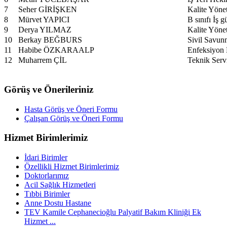
7
Seher GİRİŞKEN
Kalite Yöne
8
Mürvet YAPICI
B sınıfı İş 
9
Derya YILMAZ
Kalite Yöne
10
Berkay BEĞBURS
Sivil Savun
11
Habibe ÖZKARAALP
Enfeksiyon 
12
Muharrem ÇİL
Teknik Serv
Görüş ve Önerileriniz
Hasta Görüş ve Öneri Formu
Çalışan Görüş ve Öneri Formu
Hizmet Birimlerimiz
İdari Birimler
Özellikli Hizmet Birimlerimiz
Doktorlarımız
Acil Sağlık Hizmetleri
Tıbbi Birimler
Anne Dostu Hastane
TEV Kamile Cephanecioğlu Palyatif Bakım Kliniği Ek
Hizmet ...