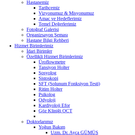
Hastanemiz
Tarihçemiz
Vizyonumuz & Misyonumuz
Amaç ve Hedeflerimiz
Temel Değerlerimiz
Fotoğraf Galerisi
Organizsayon Şeması
Hastane Bilgi Rehberi
Hizmet Birimlerimiz
İdari Birimler
Özellikli Hizmet Birimlerimiz
Üroflowmetre
Tansiyon Holter
Sosyolog
Sistoskopi
SFT (Solunum Fonksiyon Testi)
Ritim Holter
Psikolog
Odyoloji
Kardiyoloji Efor
Göz Kliniği OCT
Doktorlarımız
Yoğun Bakım
Uzm. Dr. Ayça GÜMÜŞ