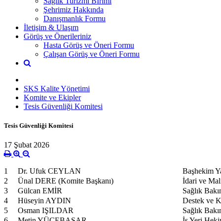
Sağlık Turizmi Bİrimi
Şehrimiz Hakkında
Danışmanlık Formu
İletişim & Ulaşım
Görüş ve Önerileriniz
Hasta Görüş ve Öneri Formu
Çalışan Görüş ve Öneri Formu
SKS Kalite Yönetimi
Komite ve Ekipler
Tesis Güvenliği Komitesi
Tesis Güvenliği Komitesi
17 Şubat 2026
1
Dr. Ufuk CEYLAN
Başhekim Ya
2
Ünal DERE (Komite Başkanı)
İdari ve Ma
3
Gülcan EMİR
Sağlık Bakı
4
Hüseyin AYDIN
Destek ve K
5
Osman IŞILDAR
Sağlık Bakı
6
Metin YÜCEBAŞAR
İş Yeri Heki