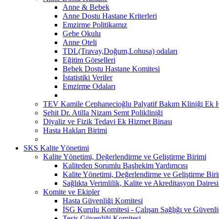
Anne & Bebek
Anne Dostu Hastane Kriterleri
Emzirme Politikamız
Gebe Okulu
Anne Oteli
TDL(Travay,Doğum,Lohusa) odaları
Eğitim Görselleri
Bebek Dostu Hastane Komitesi
İstatistiki Veriler
Emzirme Odaları
TEV Kamile Cephanecioğlu Palyatif Bakım Kliniği Ek H
Şehit Dr. Atilla Nizam Semt Polikliniği
Diyaliz ve Fizik Tedavi Ek Hizmet Binası
Hasta Hakları Birimi
SKS Kalite Yönetimi
Kalite Yönetimi, Değerlendirme ve Geliştirme Birimi
Kaliteden Sorumlu Başhekim Yardımcısı
Kalite Yönetimi, Değerlendirme ve Geliştirme Bir
Sağlıkta Verimlilik, Kalite ve Akreditasyon Daires
Komite ve Ekipler
Hasta Güvenliği Komitesi
İSG Kurulu Komitesi - Çalışan Sağlığı ve Güvenli
Tesis Güvenliği Komitesi