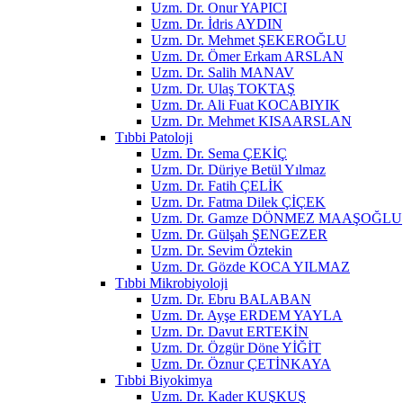
Uzm. Dr. Onur YAPICI
Uzm. Dr. İdris AYDIN
Uzm. Dr. Mehmet ŞEKEROĞLU
Uzm. Dr. Ömer Erkam ARSLAN
Uzm. Dr. Salih MANAV
Uzm. Dr. Ulaş TOKTAŞ
Uzm. Dr. Ali Fuat KOCABIYIK
Uzm. Dr. Mehmet KISAARSLAN
Tıbbi Patoloji
Uzm. Dr. Sema ÇEKİÇ
Uzm. Dr. Düriye Betül Yılmaz
Uzm. Dr. Fatih ÇELİK
Uzm. Dr. Fatma Dilek ÇİÇEK
Uzm. Dr. Gamze DÖNMEZ MAAŞOĞLU
Uzm. Dr. Gülşah ŞENGEZER
Uzm. Dr. Sevim Öztekin
Uzm. Dr. Gözde KOCA YILMAZ
Tıbbi Mikrobiyoloji
Uzm. Dr. Ebru BALABAN
Uzm. Dr. Ayşe ERDEM YAYLA
Uzm. Dr. Davut ERTEKİN
Uzm. Dr. Özgür Döne YİĞİT
Uzm. Dr. Öznur ÇETİNKAYA
Tıbbi Biyokimya
Uzm. Dr. Kader KUŞKUŞ