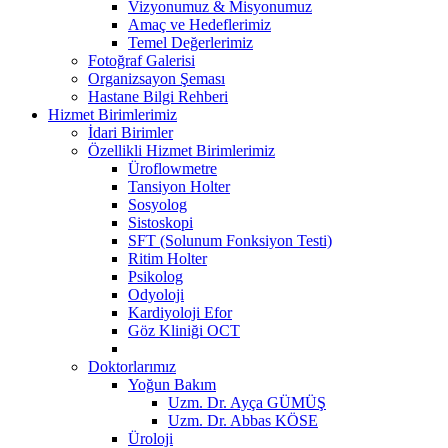
Vizyonumuz & Misyonumuz
Amaç ve Hedeflerimiz
Temel Değerlerimiz
Fotoğraf Galerisi
Organizsayon Şeması
Hastane Bilgi Rehberi
Hizmet Birimlerimiz
İdari Birimler
Özellikli Hizmet Birimlerimiz
Üroflowmetre
Tansiyon Holter
Sosyolog
Sistoskopi
SFT (Solunum Fonksiyon Testi)
Ritim Holter
Psikolog
Odyoloji
Kardiyoloji Efor
Göz Kliniği OCT
Doktorlarımız
Yoğun Bakım
Uzm. Dr. Ayça GÜMÜŞ
Uzm. Dr. Abbas KÖSE
Üroloji