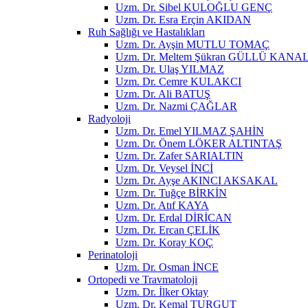
Uzm. Dr. Sibel KULOĞLU GENÇ
Uzm. Dr. Esra Erçin AKIDAN
Ruh Sağlığı ve Hastalıkları
Uzm. Dr. Ayşin MUTLU TOMAÇ
Uzm. Dr. Meltem Şükran GÜLLÜ KANA
Uzm. Dr. Ulaş YILMAZ
Uzm. Dr. Cemre KULAKCI
Uzm. Dr. Ali BATUŞ
Uzm. Dr. Nazmi ÇAĞLAR
Radyoloji
Uzm. Dr. Emel YILMAZ ŞAHİN
Uzm. Dr. Önem LÖKER ALTINTAŞ
Uzm. Dr. Zafer SARIALTIN
Uzm. Dr. Veysel İNCİ
Uzm. Dr. Ayşe AKINCI AKSAKAL
Uzm. Dr. Tuğçe BİRKİN
Uzm. Dr. Atıf KAYA
Uzm. Dr. Erdal DİRİCAN
Uzm. Dr. Ercan ÇELİK
Uzm. Dr. Koray KOÇ
Perinatoloji
Uzm. Dr. Osman İNCE
Ortopedi ve Travmatoloji
Uzm. Dr. İlker Oktay
Uzm. Dr. Kemal TURGUT