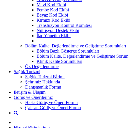
Mavi Kod Ekibi
Pembe Kod Ekibi
Beyaz Kod Ekibi
Kırmızı Kod Ekibi
Transfüzyon Kontrol Komitesi
Nütrisyon Destek Ekibi
İlaç Yönetim Ekibi
Bölüm Kalite, Değerlendirme ve Geliştirme Sorumluları
Bölüm Bazlı Gösterge Sorumluları
Bölüm Kalite, Değerlendirme ve Geliştirme Sorumlu
Klinik Kalite Sorumluları
Öz Değerlendirme
Sağlık Turizmi
Sağlık Turizmi Bİrimi
Şehrimiz Hakkında
Danışmanlık Formu
İletişim & Ulaşım
Görüş ve Önerileriniz
Hasta Görüş ve Öneri Formu
Çalışan Görüş ve Öneri Formu
Hizmet Birimlerimiz