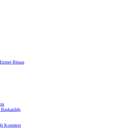
izmet Binası
imi
i Başkanlığı
ği Komitesi