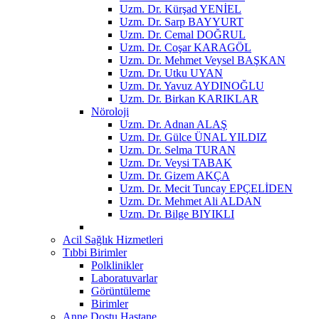
Uzm. Dr. Kürşad YENİEL
Uzm. Dr. Sarp BAYYURT
Uzm. Dr. Cemal DOĞRUL
Uzm. Dr. Coşar KARAGÖL
Uzm. Dr. Mehmet Veysel BAŞKAN
Uzm. Dr. Utku UYAN
Uzm. Dr. Yavuz AYDINOĞLU
Uzm. Dr. Birkan KARIKLAR
Nöroloji
Uzm. Dr. Adnan ALAŞ
Uzm. Dr. Gülce ÜNAL YILDIZ
Uzm. Dr. Selma TURAN
Uzm. Dr. Veysi TABAK
Uzm. Dr. Gizem AKÇA
Uzm. Dr. Mecit Tuncay EPÇELİDEN
Uzm. Dr. Mehmet Ali ALDAN
Uzm. Dr. Bilge BIYIKLI
Acil Sağlık Hizmetleri
Tıbbi Birimler
Polklinikler
Laboratuvarlar
Görüntüleme
Birimler
Anne Dostu Hastane