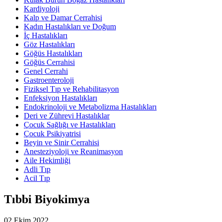
Kardiyoloji
Kalp ve Damar Cerrahisi
Kadın Hastalıkları ve Doğum
İç Hastalıkları
Göz Hastalıkları
Göğüs Hastalıkları
Göğüs Cerrahisi
Genel Cerrahi
Gastroenteroloji
Fiziksel Tıp ve Rehabilitasyon
Enfeksiyon Hastalıkları
Endokrinoloji ve Metabolizma Hastalıkları
Deri ve Zührevi Hastalıklar
Çocuk Sağlığı ve Hastalıkları
Çocuk Psikiyatrisi
Beyin ve Sinir Cerrahisi
Anesteziyoloji ve Reanimasyon
Aile Hekimliği
Adli Tıp
Acil Tıp
Tıbbi Biyokimya
02 Ekim 2022