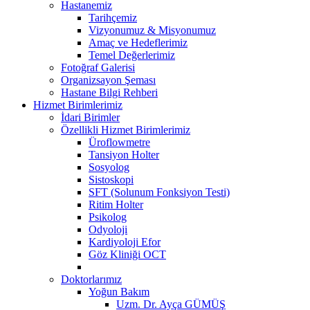
Hastanemiz
Tarihçemiz
Vizyonumuz & Misyonumuz
Amaç ve Hedeflerimiz
Temel Değerlerimiz
Fotoğraf Galerisi
Organizsayon Şeması
Hastane Bilgi Rehberi
Hizmet Birimlerimiz
İdari Birimler
Özellikli Hizmet Birimlerimiz
Üroflowmetre
Tansiyon Holter
Sosyolog
Sistoskopi
SFT (Solunum Fonksiyon Testi)
Ritim Holter
Psikolog
Odyoloji
Kardiyoloji Efor
Göz Kliniği OCT
Doktorlarımız
Yoğun Bakım
Uzm. Dr. Ayça GÜMÜŞ