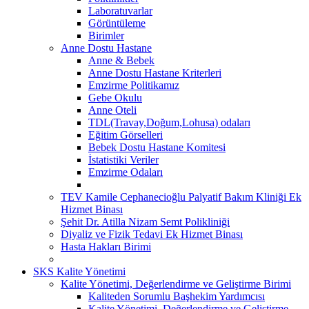
Laboratuvarlar
Görüntüleme
Birimler
Anne Dostu Hastane
Anne & Bebek
Anne Dostu Hastane Kriterleri
Emzirme Politikamız
Gebe Okulu
Anne Oteli
TDL(Travay,Doğum,Lohusa) odaları
Eğitim Görselleri
Bebek Dostu Hastane Komitesi
İstatistiki Veriler
Emzirme Odaları
TEV Kamile Cephanecioğlu Palyatif Bakım Kliniği Ek
Hizmet Binası
Şehit Dr. Atilla Nizam Semt Polikliniği
Diyaliz ve Fizik Tedavi Ek Hizmet Binası
Hasta Hakları Birimi
SKS Kalite Yönetimi
Kalite Yönetimi, Değerlendirme ve Geliştirme Birimi
Kaliteden Sorumlu Başhekim Yardımcısı
Kalite Yönetimi, Değerlendirme ve Geliştirme