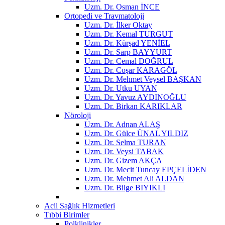
Uzm. Dr. Osman İNCE
Ortopedi ve Travmatoloji
Uzm. Dr. İlker Oktay
Uzm. Dr. Kemal TURGUT
Uzm. Dr. Kürşad YENİEL
Uzm. Dr. Sarp BAYYURT
Uzm. Dr. Cemal DOĞRUL
Uzm. Dr. Coşar KARAGÖL
Uzm. Dr. Mehmet Veysel BAŞKAN
Uzm. Dr. Utku UYAN
Uzm. Dr. Yavuz AYDINOĞLU
Uzm. Dr. Birkan KARIKLAR
Nöroloji
Uzm. Dr. Adnan ALAŞ
Uzm. Dr. Gülce ÜNAL YILDIZ
Uzm. Dr. Selma TURAN
Uzm. Dr. Veysi TABAK
Uzm. Dr. Gizem AKÇA
Uzm. Dr. Mecit Tuncay EPÇELİDEN
Uzm. Dr. Mehmet Ali ALDAN
Uzm. Dr. Bilge BIYIKLI
Acil Sağlık Hizmetleri
Tıbbi Birimler
Polklinikler