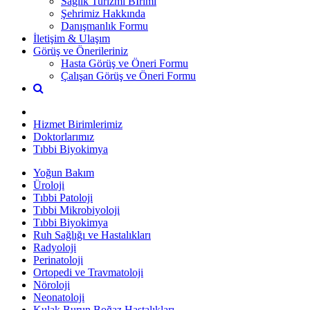
Sağlık Turizmi Bİrimi
Şehrimiz Hakkında
Danışmanlık Formu
İletişim & Ulaşım
Görüş ve Önerileriniz
Hasta Görüş ve Öneri Formu
Çalışan Görüş ve Öneri Formu
Hizmet Birimlerimiz
Doktorlarımız
Tıbbi Biyokimya
Yoğun Bakım
Üroloji
Tıbbi Patoloji
Tıbbi Mikrobiyoloji
Tıbbi Biyokimya
Ruh Sağlığı ve Hastalıkları
Radyoloji
Perinatoloji
Ortopedi ve Travmatoloji
Nöroloji
Neonatoloji
Kulak Burun Boğaz Hastalıkları