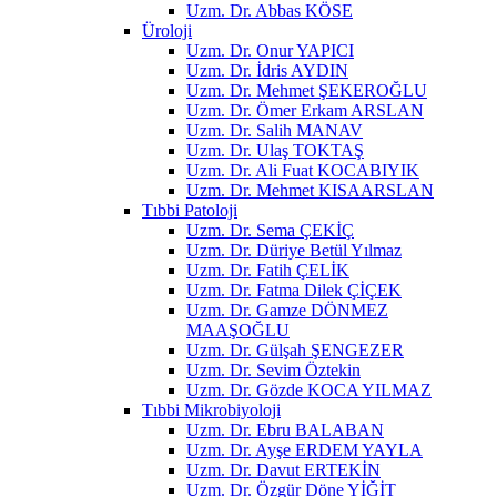
Uzm. Dr. Abbas KÖSE
Üroloji
Uzm. Dr. Onur YAPICI
Uzm. Dr. İdris AYDIN
Uzm. Dr. Mehmet ŞEKEROĞLU
Uzm. Dr. Ömer Erkam ARSLAN
Uzm. Dr. Salih MANAV
Uzm. Dr. Ulaş TOKTAŞ
Uzm. Dr. Ali Fuat KOCABIYIK
Uzm. Dr. Mehmet KISAARSLAN
Tıbbi Patoloji
Uzm. Dr. Sema ÇEKİÇ
Uzm. Dr. Düriye Betül Yılmaz
Uzm. Dr. Fatih ÇELİK
Uzm. Dr. Fatma Dilek ÇİÇEK
Uzm. Dr. Gamze DÖNMEZ
MAAŞOĞLU
Uzm. Dr. Gülşah ŞENGEZER
Uzm. Dr. Sevim Öztekin
Uzm. Dr. Gözde KOCA YILMAZ
Tıbbi Mikrobiyoloji
Uzm. Dr. Ebru BALABAN
Uzm. Dr. Ayşe ERDEM YAYLA
Uzm. Dr. Davut ERTEKİN
Uzm. Dr. Özgür Döne YİĞİT