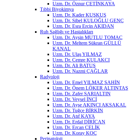
Uzm. Dr. Öznur ÇETİNKAYA
Tıbbi Biyokimya
Uzm. Dr. Kader KUŞKUŞ
Uzm. Dr. Sibel KULOĞLU GENÇ
Uzm. Dr. Esra Erçin AKIDAN
Ruh Sağlığı ve Hastalıkları
Uzm. Dr. Ayşin MUTLU TOMAÇ
Uzm. Dr. Meltem Şükran GÜLLÜ
KANAL
Uzm. Dr. Ulaş YILMAZ
Uzm. Dr. Cemre KULAKCI
Uzm. Dr. Ali BATUŞ
Uzm. Dr. Nazmi ÇAĞLAR
Radyoloji
Uzm. Dr. Emel YILMAZ ŞAHİN
Uzm. Dr. Önem LÖKER ALTINTAŞ
Uzm. Dr. Zafer SARIALTIN
Uzm. Dr. Veysel İNCİ
Uzm. Dr. Ayşe AKINCI AKSAKAL
Uzm. Dr. Tuğçe BİRKİN
Uzm. Dr. Atıf KAYA
Uzm. Dr. Erdal DİRİCAN
Uzm. Dr. Ercan ÇELİK
Uzm. Dr. Koray KOÇ
Perinatoloji