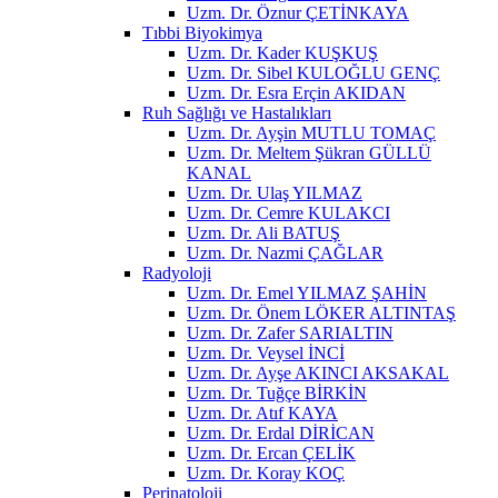
Uzm. Dr. Öznur ÇETİNKAYA
Tıbbi Biyokimya
Uzm. Dr. Kader KUŞKUŞ
Uzm. Dr. Sibel KULOĞLU GENÇ
Uzm. Dr. Esra Erçin AKIDAN
Ruh Sağlığı ve Hastalıkları
Uzm. Dr. Ayşin MUTLU TOMAÇ
Uzm. Dr. Meltem Şükran GÜLLÜ
KANAL
Uzm. Dr. Ulaş YILMAZ
Uzm. Dr. Cemre KULAKCI
Uzm. Dr. Ali BATUŞ
Uzm. Dr. Nazmi ÇAĞLAR
Radyoloji
Uzm. Dr. Emel YILMAZ ŞAHİN
Uzm. Dr. Önem LÖKER ALTINTAŞ
Uzm. Dr. Zafer SARIALTIN
Uzm. Dr. Veysel İNCİ
Uzm. Dr. Ayşe AKINCI AKSAKAL
Uzm. Dr. Tuğçe BİRKİN
Uzm. Dr. Atıf KAYA
Uzm. Dr. Erdal DİRİCAN
Uzm. Dr. Ercan ÇELİK
Uzm. Dr. Koray KOÇ
Perinatoloji