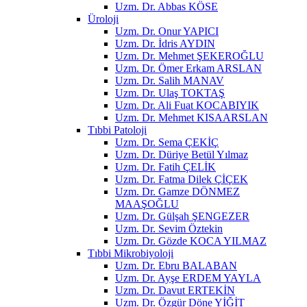
Uzm. Dr. Abbas KÖSE
Üroloji
Uzm. Dr. Onur YAPICI
Uzm. Dr. İdris AYDIN
Uzm. Dr. Mehmet ŞEKEROĞLU
Uzm. Dr. Ömer Erkam ARSLAN
Uzm. Dr. Salih MANAV
Uzm. Dr. Ulaş TOKTAŞ
Uzm. Dr. Ali Fuat KOCABIYIK
Uzm. Dr. Mehmet KISAARSLAN
Tıbbi Patoloji
Uzm. Dr. Sema ÇEKİÇ
Uzm. Dr. Düriye Betül Yılmaz
Uzm. Dr. Fatih ÇELİK
Uzm. Dr. Fatma Dilek ÇİÇEK
Uzm. Dr. Gamze DÖNMEZ
MAAŞOĞLU
Uzm. Dr. Gülşah ŞENGEZER
Uzm. Dr. Sevim Öztekin
Uzm. Dr. Gözde KOCA YILMAZ
Tıbbi Mikrobiyoloji
Uzm. Dr. Ebru BALABAN
Uzm. Dr. Ayşe ERDEM YAYLA
Uzm. Dr. Davut ERTEKİN
Uzm. Dr. Özgür Döne YİĞİT