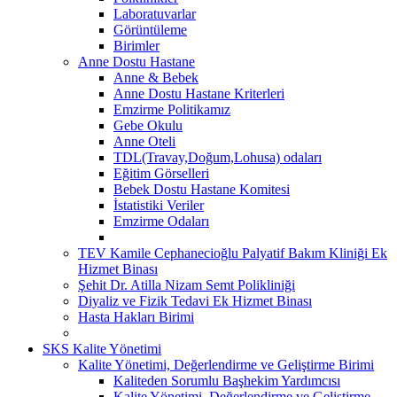
Laboratuvarlar
Görüntüleme
Birimler
Anne Dostu Hastane
Anne & Bebek
Anne Dostu Hastane Kriterleri
Emzirme Politikamız
Gebe Okulu
Anne Oteli
TDL(Travay,Doğum,Lohusa) odaları
Eğitim Görselleri
Bebek Dostu Hastane Komitesi
İstatistiki Veriler
Emzirme Odaları
TEV Kamile Cephanecioğlu Palyatif Bakım Kliniği Ek
Hizmet Binası
Şehit Dr. Atilla Nizam Semt Polikliniği
Diyaliz ve Fizik Tedavi Ek Hizmet Binası
Hasta Hakları Birimi
SKS Kalite Yönetimi
Kalite Yönetimi, Değerlendirme ve Geliştirme Birimi
Kaliteden Sorumlu Başhekim Yardımcısı
Kalite Yönetimi, Değerlendirme ve Geliştirme