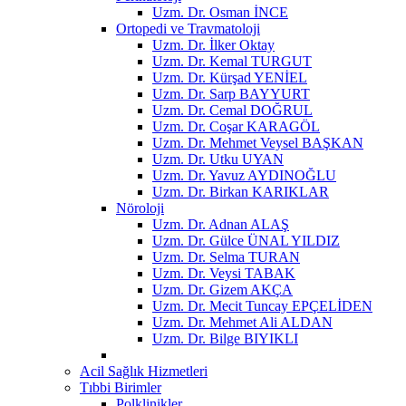
Uzm. Dr. Osman İNCE
Ortopedi ve Travmatoloji
Uzm. Dr. İlker Oktay
Uzm. Dr. Kemal TURGUT
Uzm. Dr. Kürşad YENİEL
Uzm. Dr. Sarp BAYYURT
Uzm. Dr. Cemal DOĞRUL
Uzm. Dr. Coşar KARAGÖL
Uzm. Dr. Mehmet Veysel BAŞKAN
Uzm. Dr. Utku UYAN
Uzm. Dr. Yavuz AYDINOĞLU
Uzm. Dr. Birkan KARIKLAR
Nöroloji
Uzm. Dr. Adnan ALAŞ
Uzm. Dr. Gülce ÜNAL YILDIZ
Uzm. Dr. Selma TURAN
Uzm. Dr. Veysi TABAK
Uzm. Dr. Gizem AKÇA
Uzm. Dr. Mecit Tuncay EPÇELİDEN
Uzm. Dr. Mehmet Ali ALDAN
Uzm. Dr. Bilge BIYIKLI
Acil Sağlık Hizmetleri
Tıbbi Birimler
Polklinikler