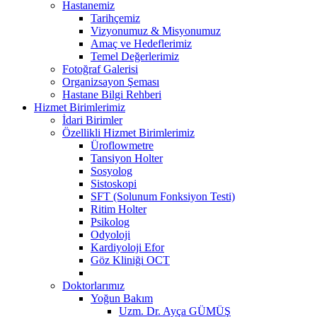
Hastanemiz
Tarihçemiz
Vizyonumuz & Misyonumuz
Amaç ve Hedeflerimiz
Temel Değerlerimiz
Fotoğraf Galerisi
Organizsayon Şeması
Hastane Bilgi Rehberi
Hizmet Birimlerimiz
İdari Birimler
Özellikli Hizmet Birimlerimiz
Üroflowmetre
Tansiyon Holter
Sosyolog
Sistoskopi
SFT (Solunum Fonksiyon Testi)
Ritim Holter
Psikolog
Odyoloji
Kardiyoloji Efor
Göz Kliniği OCT
Doktorlarımız
Yoğun Bakım
Uzm. Dr. Ayça GÜMÜŞ