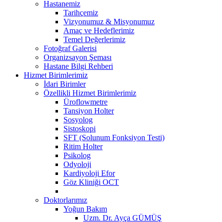
Hastanemiz
Tarihçemiz
Vizyonumuz & Misyonumuz
Amaç ve Hedeflerimiz
Temel Değerlerimiz
Fotoğraf Galerisi
Organizsayon Şeması
Hastane Bilgi Rehberi
Hizmet Birimlerimiz
İdari Birimler
Özellikli Hizmet Birimlerimiz
Üroflowmetre
Tansiyon Holter
Sosyolog
Sistoskopi
SFT (Solunum Fonksiyon Testi)
Ritim Holter
Psikolog
Odyoloji
Kardiyoloji Efor
Göz Kliniği OCT
Doktorlarımız
Yoğun Bakım
Uzm. Dr. Ayça GÜMÜŞ