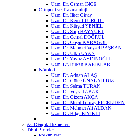
Uzm. Dr. Osman İNCE
Ortopedi ve Travmatoloji
Uzm. Dr. İlker Oktay
Uzm. Dr. Kemal TURGUT
Uzm. Dr. Kürşad YENİEL
Uzm. Dr. Sarp BAYYURT
Uzm. Dr. Cemal DOĞRUL
Uzm. Dr. Coşar KARAGÖL
Uzm. Dr. Mehmet Veysel BAŞKAN
Uzm. Dr. Utku UYAN
Uzm. Dr. Yavuz AYDINOĞLU
Uzm. Dr. Birkan KARIKLAR
Nöroloji
Uzm. Dr. Adnan ALAŞ
Uzm. Dr. Gülce ÜNAL YILDIZ
Uzm. Dr. Selma TURAN
Uzm. Dr. Veysi TABAK
Uzm. Dr. Gizem AKÇA
Uzm. Dr. Mecit Tuncay EPÇELİDEN
Uzm. Dr. Mehmet Ali ALDAN
Uzm. Dr. Bilge BIYIKLI
Acil Sağlık Hizmetleri
Tıbbi Birimler
Polklinikler