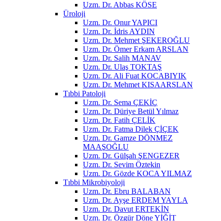
Uzm. Dr. Abbas KÖSE
Üroloji
Uzm. Dr. Onur YAPICI
Uzm. Dr. İdris AYDIN
Uzm. Dr. Mehmet ŞEKEROĞLU
Uzm. Dr. Ömer Erkam ARSLAN
Uzm. Dr. Salih MANAV
Uzm. Dr. Ulaş TOKTAŞ
Uzm. Dr. Ali Fuat KOCABIYIK
Uzm. Dr. Mehmet KISAARSLAN
Tıbbi Patoloji
Uzm. Dr. Sema ÇEKİÇ
Uzm. Dr. Düriye Betül Yılmaz
Uzm. Dr. Fatih ÇELİK
Uzm. Dr. Fatma Dilek ÇİÇEK
Uzm. Dr. Gamze DÖNMEZ
MAAŞOĞLU
Uzm. Dr. Gülşah ŞENGEZER
Uzm. Dr. Sevim Öztekin
Uzm. Dr. Gözde KOCA YILMAZ
Tıbbi Mikrobiyoloji
Uzm. Dr. Ebru BALABAN
Uzm. Dr. Ayşe ERDEM YAYLA
Uzm. Dr. Davut ERTEKİN
Uzm. Dr. Özgür Döne YİĞİT