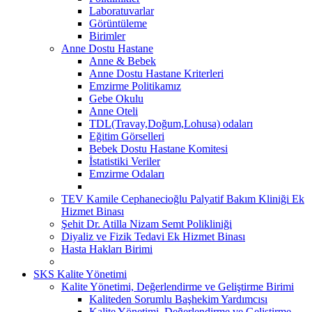
Laboratuvarlar
Görüntüleme
Birimler
Anne Dostu Hastane
Anne & Bebek
Anne Dostu Hastane Kriterleri
Emzirme Politikamız
Gebe Okulu
Anne Oteli
TDL(Travay,Doğum,Lohusa) odaları
Eğitim Görselleri
Bebek Dostu Hastane Komitesi
İstatistiki Veriler
Emzirme Odaları
TEV Kamile Cephanecioğlu Palyatif Bakım Kliniği Ek
Hizmet Binası
Şehit Dr. Atilla Nizam Semt Polikliniği
Diyaliz ve Fizik Tedavi Ek Hizmet Binası
Hasta Hakları Birimi
SKS Kalite Yönetimi
Kalite Yönetimi, Değerlendirme ve Geliştirme Birimi
Kaliteden Sorumlu Başhekim Yardımcısı
Kalite Yönetimi, Değerlendirme ve Geliştirme