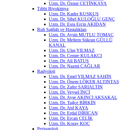
Uzm. Dr. Öznur ÇETİNKAYA
Tıbbi Biyokimya
Uzm. Dr. Kader KUŞKUŞ
Uzm. Dr. Sibel KULOĞLU GENÇ
Uzm. Dr. Esra Erçin AKIDAN
Ruh Sağlığı ve Hastalıkları
Uzm. Dr. Ayşin MUTLU TOMAÇ
Uzm. Dr. Meltem Şükran GÜLLÜ
KANAL
Uzm. Dr. Ulaş YILMAZ
Uzm. Dr. Cemre KULAKCI
Uzm. Dr. Ali BATUŞ
Uzm. Dr. Nazmi ÇAĞLAR
Radyoloji
Uzm. Dr. Emel YILMAZ ŞAHİN
Uzm. Dr. Önem LÖKER ALTINTAŞ
Uzm. Dr. Zafer SARIALTIN
Uzm. Dr. Veysel İNCİ
Uzm. Dr. Ayşe AKINCI AKSAKAL
Uzm. Dr. Tuğçe BİRKİN
Uzm. Dr. Atıf KAYA
Uzm. Dr. Erdal DİRİCAN
Uzm. Dr. Ercan ÇELİK
Uzm. Dr. Koray KOÇ
Perinatoloji